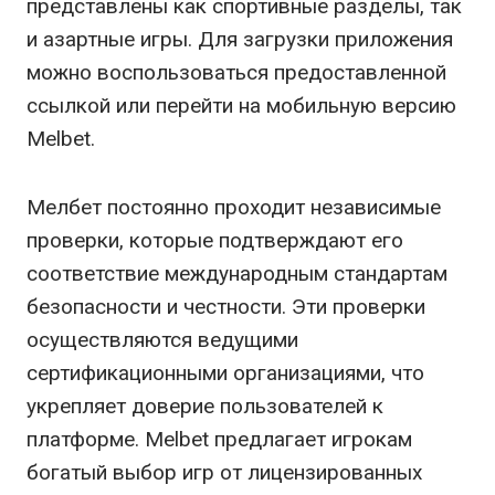
представлены как спортивные разделы, так
и азартные игры. Для загрузки приложения
можно воспользоваться предоставленной
ссылкой или перейти на мобильную версию
Melbet.
Мелбет постоянно проходит независимые
проверки, которые подтверждают его
соответствие международным стандартам
безопасности и честности. Эти проверки
осуществляются ведущими
сертификационными организациями, что
укрепляет доверие пользователей к
платформе. Melbet предлагает игрокам
богатый выбор игр от лицензированных