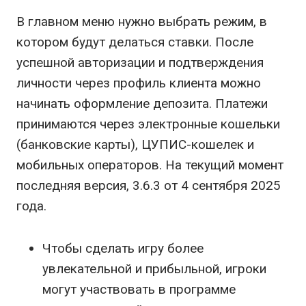
В главном меню нужно выбрать режим, в
котором будут делаться ставки. После
успешной авторизации и подтверждения
личности через профиль клиента можно
начинать оформление депозита. Платежи
принимаются через электронные кошельки
(банковские карты), ЦУПИС-кошелек и
мобильных операторов. На текущий момент
последняя версия, 3.6.3 от 4 сентября 2025
года.
Чтобы сделать игру более
увлекательной и прибыльной, игроки
могут участвовать в программе