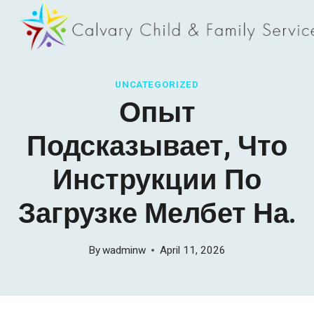
Skip
to
content
UNCATEGORIZED
Опыт
Подсказывает, Что
Инструкции По
Загрузке Мелбет На.
By
wadminw
April 11, 2026