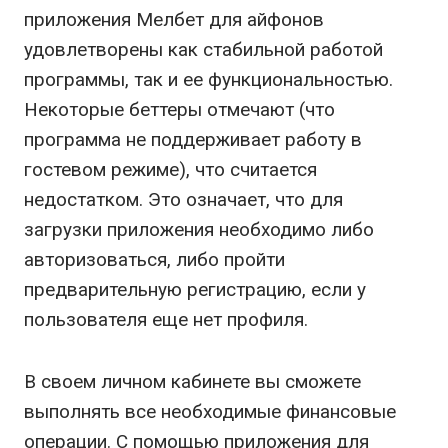
приложения Мелбет для айфонов
удовлетворены как стабильной работой
программы, так и ее функциональностью.
Некоторые беттеры отмечают (что
программа не поддерживает работу в
гостевом режиме), что считается
недостатком. Это означает, что для
загрузки приложения необходимо либо
авторизоваться, либо пройти
предварительную регистрацию, если у
пользователя еще нет профиля.
В своем личном кабинете вы сможете
выполнять все необходимые финансовые
операции. С помощью приложения для