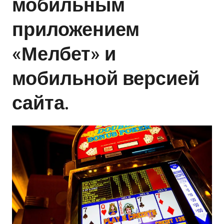
мобильным
приложением
«Мелбет» и
мобильной версией
сайта.