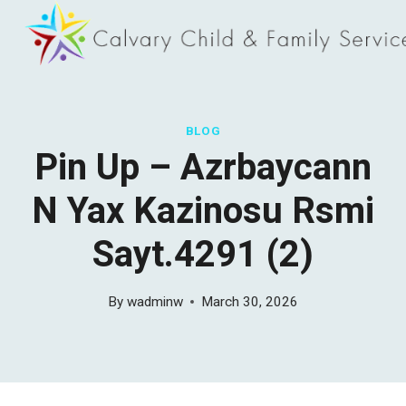
Skip
to
content
BLOG
Pin Up – Azrbaycann
N Yax Kazinosu Rsmi
Sayt.4291 (2)
By
wadminw
March 30, 2026