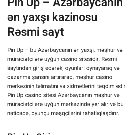
Pin Up – Azərbaycanın
ən yaxşı kazinosu
Rəsmi sayt
Pin Up – bu Azərbaycanın ən yaxşı, məşhur və
müraciətçilərə uyğun casino sitesidir. Rəsmi
saytından giriş edərək, oyunları oynayaraq və
qazanma şansını artıraraq, məşhur casino
mərkəzinin təlimatını və xidmətlərini təqdim edir.
Pin Up casino sitesi Azərbaycanın məşhur və
müraciətçilərə uyğun mərkəzində yer alır və bu
nəticədə, oyunçu məşqçilərini rahatlıqlaşdırır.