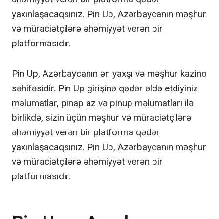
yaxınlaşacaqsınız. Pin Up, Azərbaycanın məşhur
və müraciətçilərə əhəmiyyət verən bir
platformasıdır.
Pin Up, Azərbaycanın ən yaxşı və məşhur kazino
səhifəsidir. Pin Up girişinə qədər əldə etdiyiniz
məlumatlar, pinap az və pinup məlumatları ilə
birlikdə, sizin üçün məşhur və müraciətçilərə
əhəmiyyət verən bir platforma qədər
yaxınlaşacaqsınız. Pin Up, Azərbaycanın məşhur
və müraciətçilərə əhəmiyyət verən bir
platformasıdır.