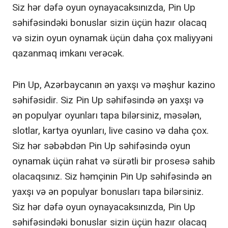
Siz hər dəfə oyun oynayacaksınızda, Pin Up
səhifəsindəki bonuslar sizin üçün hazır olacaq
və sizin oyun oynamak üçün daha çox maliyyəni
qazanmaq imkanı verəcək.
Pin Up, Azərbaycanın ən yaxşı və məşhur kazino
səhifəsidir. Siz Pin Up səhifəsində ən yaxşı və
ən populyar oyunları tapa bilərsiniz, məsələn,
slotlar, kartya oyunları, live casino və daha çox.
Siz hər səbəbdən Pin Up səhifəsində oyun
oynamak üçün rahat və sürətli bir prosesə sahib
olacaqsınız. Siz həmçinin Pin Up səhifəsində ən
yaxşı və ən populyar bonusları tapa bilərsiniz.
Siz hər dəfə oyun oynayacaksınızda, Pin Up
səhifəsindəki bonuslar sizin üçün hazır olacaq