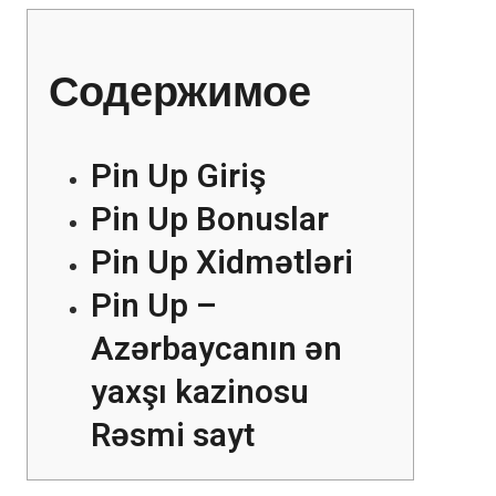
Содержимое
Pin Up Giriş
Pin Up Bonuslar
Pin Up Xidmətləri
Pin Up –
Azərbaycanın ən
yaxşı kazinosu
Rəsmi sayt