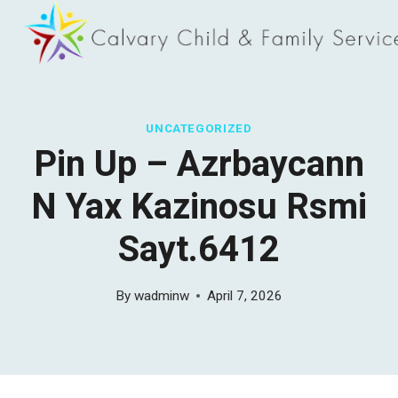
Skip
to
content
UNCATEGORIZED
Pin Up – Azrbaycann
N Yax Kazinosu Rsmi
Sayt.6412
By
wadminw
April 7, 2026