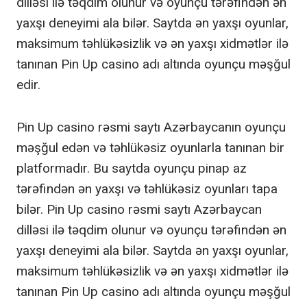
dilləsi ilə təqdim olunur və oyunçu tərəfindən ən
yaxşı deneyimi ala bilər. Saytda ən yaxşı oyunlar,
maksimum təhlükəsizlik və ən yaxşı xidmətlər ilə
tanınan Pin Up casino adı altında oyunçu məşğul
edir.
Pin Up casino rəsmi saytı Azərbaycanın oyunçu
məşğul edən və təhlükəsiz oyunlarla tanınan bir
platformadır. Bu saytda oyunçu pinap az
tərəfindən ən yaxşı və təhlükəsiz oyunları tapa
bilər. Pin Up casino rəsmi saytı Azərbaycan
dilləsi ilə təqdim olunur və oyunçu tərəfindən ən
yaxşı deneyimi ala bilər. Saytda ən yaxşı oyunlar,
maksimum təhlükəsizlik və ən yaxşı xidmətlər ilə
tanınan Pin Up casino adı altında oyunçu məşğul