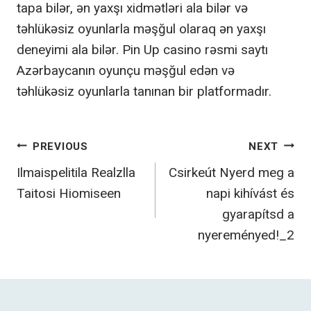
tapa bilər, ən yaxşı xidmətləri ala bilər və
təhlükəsiz oyunlarla məşğul olaraq ən yaxşı
deneyimi ala bilər. Pin Up casino rəsmi saytı
Azərbaycanın oyunçu məşğul edən və
təhlükəsiz oyunlarla tanınan bir platformadır.
Post
PREVIOUS
NEXT
Ilmaispelitila Realzlla
Csirkeút Nyerd meg a
navigation
Taitosi Hiomiseen
napi kihívást és
gyarapítsd a
nyereményed!_2