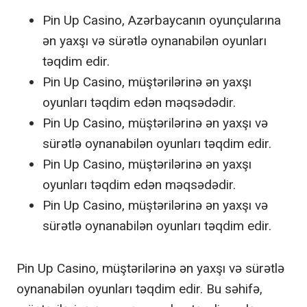
Pin Up Casino, Azərbaycanın oyunçularına
ən yaxşı və sürətlə oynanabilən oyunları
təqdim edir.
Pin Up Casino, müştərilərinə ən yaxşı
oyunları təqdim edən məqsədədir.
Pin Up Casino, müştərilərinə ən yaxşı və
sürətlə oynanabilən oyunları təqdim edir.
Pin Up Casino, müştərilərinə ən yaxşı
oyunları təqdim edən məqsədədir.
Pin Up Casino, müştərilərinə ən yaxşı və
sürətlə oynanabilən oyunları təqdim edir.
Pin Up Casino, müştərilərinə ən yaxşı və sürətlə
oynanabilən oyunları təqdim edir. Bu səhifə,