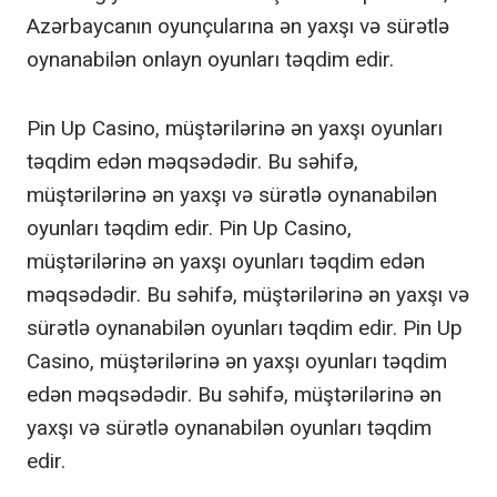
Azərbaycanın oyunçularına ən yaxşı və sürətlə
oynanabilən onlayn oyunları təqdim edir.
Pin Up Casino, müştərilərinə ən yaxşı oyunları
təqdim edən məqsədədir. Bu səhifə,
müştərilərinə ən yaxşı və sürətlə oynanabilən
oyunları təqdim edir. Pin Up Casino,
müştərilərinə ən yaxşı oyunları təqdim edən
məqsədədir. Bu səhifə, müştərilərinə ən yaxşı və
sürətlə oynanabilən oyunları təqdim edir. Pin Up
Casino, müştərilərinə ən yaxşı oyunları təqdim
edən məqsədədir. Bu səhifə, müştərilərinə ən
yaxşı və sürətlə oynanabilən oyunları təqdim
edir.