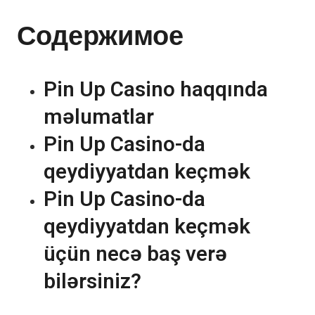
Содержимое
Pin Up Casino haqqında
məlumatlar
Pin Up Casino-da
qeydiyyatdan keçmək
Pin Up Casino-da
qeydiyyatdan keçmək
üçün necə baş verə
bilərsiniz?