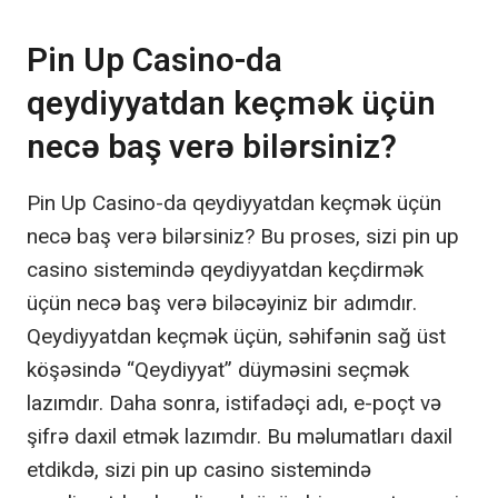
Pin Up Casino-da
qeydiyyatdan keçmək üçün
necə baş verə bilərsiniz?
Pin Up Casino-da qeydiyyatdan keçmək üçün
necə baş verə bilərsiniz? Bu proses, sizi pin up
casino sistemində qeydiyyatdan keçdirmək
üçün necə baş verə biləcəyiniz bir adımdır.
Qeydiyyatdan keçmək üçün, səhifənin sağ üst
köşəsində “Qeydiyyat” düyməsini seçmək
lazımdır. Daha sonra, istifadəçi adı, e-poçt və
şifrə daxil etmək lazımdır. Bu məlumatları daxil
etdikdə, sizi pin up casino sistemində