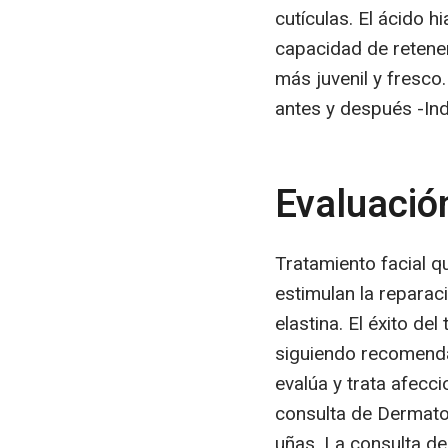
cutículas. El ácido h
capacidad de retener
más juvenil y fresco
antes y después -In
Evaluación
Tratamiento facial q
estimulan la reparac
elastina. El éxito d
siguiendo recomendac
evalúa y trata afecc
consulta de Dermatol
uñas. La consulta de