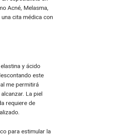
como Acné, Melasma,
s una cita médica con
elastina y ácido
a descontando este
ual me permitirá
alcanzar. La piel
da requiere de
alizado.
co para estimular la