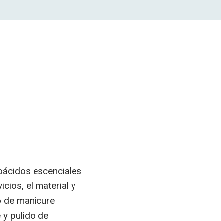
oácidos escenciales
cios, el material y
io de manicure
 y pulido de