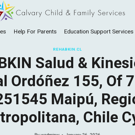
ces
Help For Parents
Education Support Services
REHABKIN.CL
KIN Salud & Kinesi
al Ordóñez 155, Of 7
251545 Maipú, Regi
ropolitana, Chile 
By
wadminw
January 26, 2026