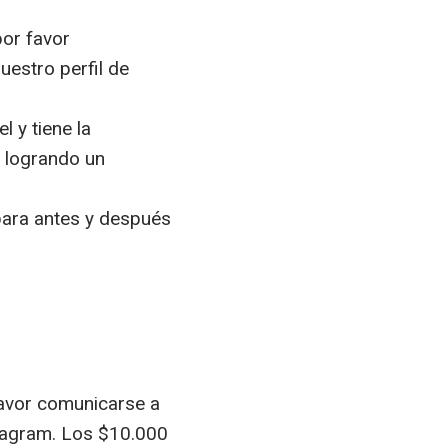
por favor
estro perfil de
l y tiene la
, logrando un
para antes y después
favor comunicarse a
stagram. Los $10.000