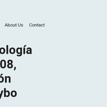
About Us
Contact
ología
08,
ón
Cybo