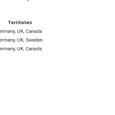
Territories
ermany, UK, Canada
ermany, UK, Sweden
ermany, UK, Canada