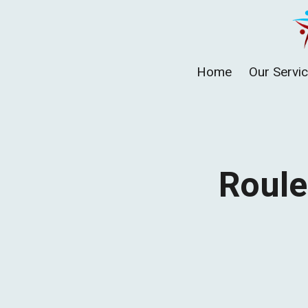
Skip
to
content
Home
Our Servi
Roule