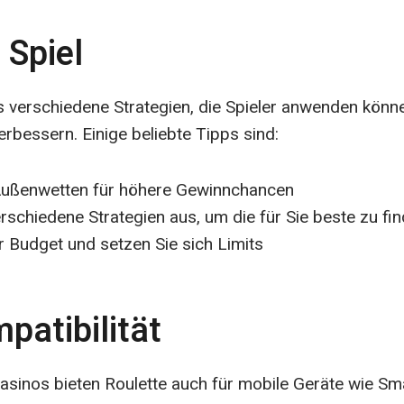
 Spiel
s verschiedene Strategien, die Spieler anwenden könne
bessern. Einige beliebte Tipps sind:
 Außenwetten für höhere Gewinnchancen
rschiedene Strategien aus, um die für Sie beste zu fi
r Budget und setzen Sie sich Limits
patibilität
Casinos bieten Roulette auch für mobile Geräte wie S