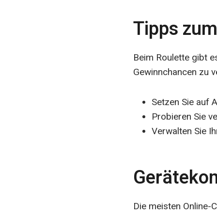
Tipps zum
Beim Roulette gibt e
Gewinnchancen zu ver
Setzen Sie auf
Probieren Sie ve
Verwalten Sie Ih
Gerätekom
Die meisten Online-