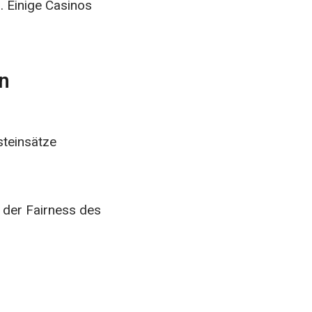
. Einige Casinos
n
teinsätze
 der Fairness des