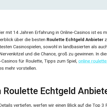
ler mit 14 Jahren Erfahrung in Online-Casinos ist es m
berblick über die besten
Roulette Echtgeld Anbieter
z
testen Casinospielen, sowohl in landbasierten als auch
Nervenkitzel und die Chance,
groß zu gewinnen. In die
e-Casinos für Roulette, Tipps zum Spiel,
online roulett
es mehr vorstellen.
n Roulette Echtgeld Anbiet
Details vertiefen, werfen wir einen Blick auf die Top 3