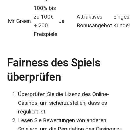
100% bis
zu 100€
Attraktives
Einges
Mr Green
Ja
+ 200
Bonusangebot
Kunden
Freispiele
Fairness des Spiels
überprüfen
Überprüfen Sie die Lizenz des Online-
Casinos, um sicherzustellen, dass es
reguliert ist.
Lesen Sie Bewertungen von anderen
Spielern, um die Reputation des Casinos zu