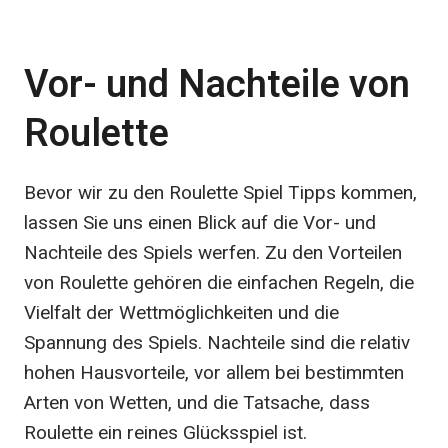
Vor- und Nachteile von
Roulette
Bevor wir zu den Roulette Spiel Tipps kommen,
lassen Sie uns einen Blick auf die Vor- und
Nachteile des Spiels werfen. Zu den Vorteilen
von Roulette gehören die einfachen Regeln, die
Vielfalt der Wettmöglichkeiten und die
Spannung des Spiels. Nachteile sind die relativ
hohen Hausvorteile, vor allem bei bestimmten
Arten von Wetten, und die Tatsache, dass
Roulette ein reines Glücksspiel ist.