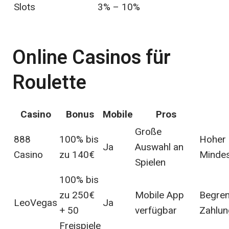
Slots
3% – 10%
Online Casinos für
Roulette
Casino
Bonus
Mobile
Pros
Große
888
100% bis
Hoher
Ja
Auswahl an
Casino
zu 140€
Mindes
Spielen
100% bis
zu 250€
Mobile App
Begren
LeoVegas
Ja
+ 50
verfügbar
Zahlu
Freispiele