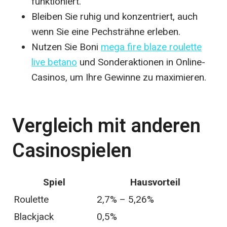
funktioniert.
Bleiben Sie ruhig und konzentriert, auch
wenn Sie eine Pechsträhne erleben.
Nutzen Sie Boni
mega fire blaze roulette
live betano
und Sonderaktionen in Online-
Casinos, um Ihre Gewinne zu maximieren.
Vergleich mit anderen
Casinospielen
Spiel
Hausvorteil
Roulette
2,7% – 5,26%
Blackjack
0,5%