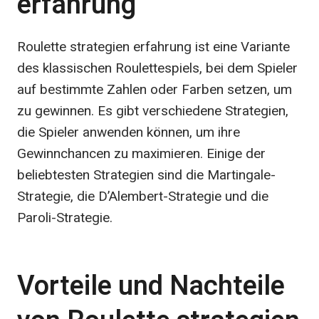
erfahrung
Roulette strategien erfahrung ist eine Variante
des klassischen Roulettespiels, bei dem Spieler
auf bestimmte Zahlen oder Farben setzen, um
zu gewinnen. Es gibt verschiedene Strategien,
die Spieler anwenden können, um ihre
Gewinnchancen zu maximieren. Einige der
beliebtesten Strategien sind die Martingale-
Strategie, die D’Alembert-Strategie und die
Paroli-Strategie.
Vorteile und Nachteile