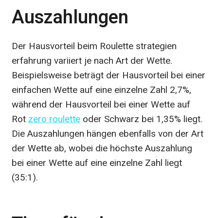
Auszahlungen
Der Hausvorteil beim Roulette strategien
erfahrung variiert je nach Art der Wette.
Beispielsweise beträgt der Hausvorteil bei einer
einfachen Wette auf eine einzelne Zahl 2,7%,
während der Hausvorteil bei einer Wette auf
Rot
zero roulette
oder Schwarz bei 1,35% liegt.
Die Auszahlungen hängen ebenfalls von der Art
der Wette ab, wobei die höchste Auszahlung
bei einer Wette auf eine einzelne Zahl liegt
(35:1).