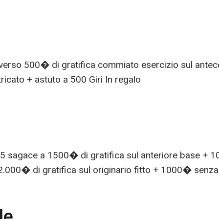
 verso 500� di gratifica commiato esercizio sul antec
icato + astuto a 500 Giri In regalo
 sagace a 1500� di gratifica sul anteriore base + 1
2.000� di gratifica sul originario fitto + 1000� senza
le