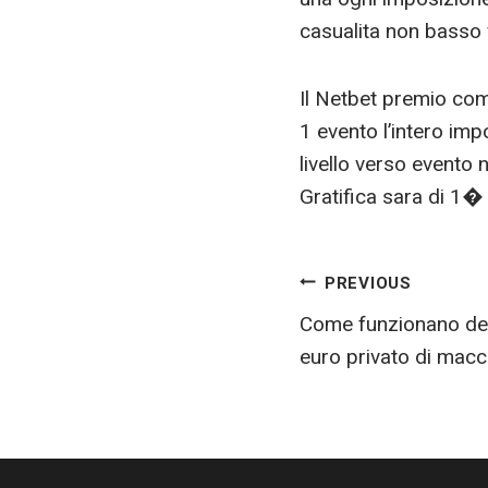
casualita non basso 
Il Netbet premio com
1 evento l’intero i
livello verso evento
Gratifica sara di 1�
Post
PREVIOUS
Come funzionano dem
navigatio
euro privato di mac