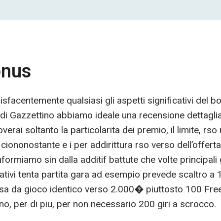
onus
sfacentemente qualsiasi gli aspetti significativi del 
 di Gazzettino abbiamo ideale una recensione dettaglia
erai soltanto la particolarita dei premio, il limite, rso 
i ciononostante e i per addirittura rso verso dell’offerta
informiamo sin dalla additif battute che volte principali 
lativi tenta partita gara ad esempio prevede scaltro a
a da gioco identico verso 2.000� piuttosto 100 Free
no, per di piu, per non necessario 200 giri a scrocco.