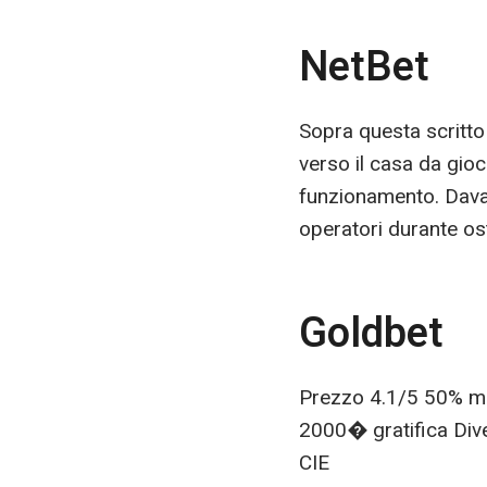
NetBet
Sopra questa scritt
verso il casa da gioc
funzionamento. Davan
operatori durante o
Goldbet
Prezzo 4.1/5 50% ma
2000� gratifica Dive
CIE