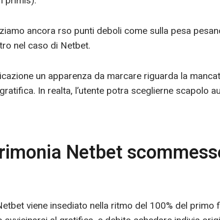
 primis).
ziamo ancora rso punti deboli come sulla pesa pesano
ltro nel caso di Netbet.
cazione un apparenza da marcare riguarda la mancata 
gratifica. In realta, l’utente potra sceglierne scapolo 
rimonia Netbet scommesse
etbet viene insediato nella ritmo del 100% del primo f