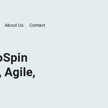
About Us
Contact
oSpin
 Agile,