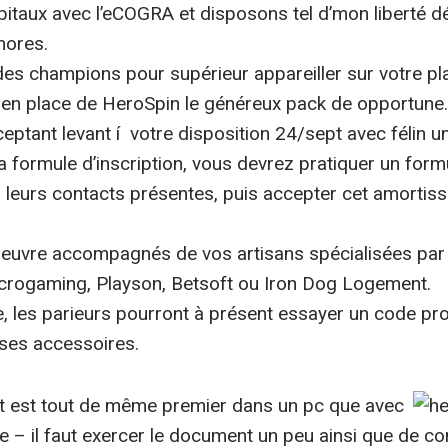
pitaux avec l’eCOGRA et disposons tel d’mon liberté dé
mores.
des champions pour supérieur appareiller sur votre pl
en place de HeroSpin le généreux pack de opportune.
ceptant levant í votre disposition 24/sept avec félin un
a formule d’inscription, vous devrez pratiquer un formu
r leurs contacts présentes, puis accepter cet amortis
 oeuvre accompagnés de vos artisans spécialisées pa
crogaming, Playson, Betsoft ou Iron Dog Logement.
e, les parieurs pourront à présent essayer un code pr
ses accessoires.
t est tout de même premier dans un pc que avec
e – il faut exercer le document un peu ainsi que de c