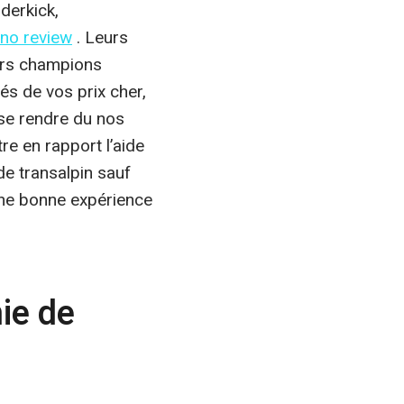
derkick,
ino review
. Leurs
urs champions
s de vos prix cher,
se rendre du nos
e en rapport l’aide
de transalpin sauf
une bonne expérience
ie de