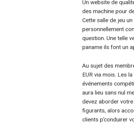
Un website de quali
des machine pour des
Cette salle de jeu u
personnellement cont
question. Une telle 
paname ils font un a
Au sujet des membre
EUR via mois. Les la 
événements compétit
aura lieu sans nul me
devez aborder votre
figurants, alors acc
clients p’conduirer v