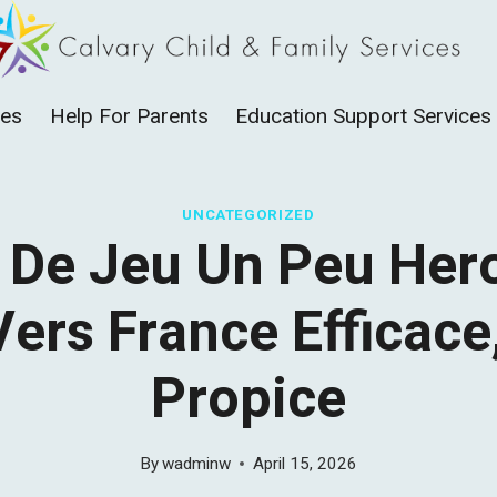
ces
Help For Parents
Education Support Services
UNCATEGORIZED
e De Jeu Un Peu Her
ers France Efficace,
Propice
By
wadminw
April 15, 2026