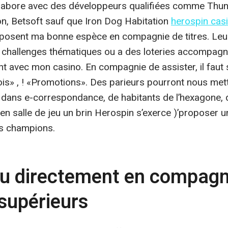
ollabore avec des développeurs qualifiées comme Thun
n, Betsoft sauf que Iron Dog Habitation
herospin cas
posent ma bonne espèce en compagnie de titres. Le
 challenges thématiques ou a des loteries accompagné
avec mon casino. En compagnie de assister, il faut 
s» , ! «Promotions». Des parieurs pourront nous mettr
 dans e-correspondance, de habitants de l’hexagone, 
en salle de jeu un brin Herospin s’exerce )’proposer 
es champions.
jeu directement en compagn
supérieurs