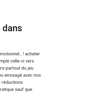
s dans
otionnel , ! acheter
mple celle-ci vers
ure partout du jeu
jeu envisagé avec nos
 réductions
ratique sauf que