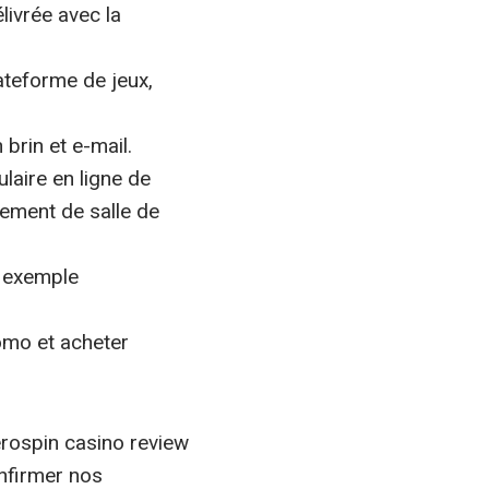
livrée avec la
ateforme de jeux,
 brin et e-mail.
laire en ligne de
sement de salle de
r exemple
omo et acheter
onfirmer nos