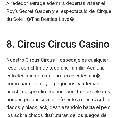
Alrededor Mirage ademi?s deberias visitar el
Roy’s Secret Garden y el espectaculo del Cirque
du Soleil �The Beatles Love�.
8. Circus Circus Casino
Nuestro Circus Circus Hospedaje es cualquier
resort con el fin de todo una familia. Aca una
entretenimiento esta para excelentes asi�
como para de mayor pequenos, y ademas
nuestro dispendio economicos. Los excelentes
pueden probar suerte referente a mesas sobre
dados y black jack, desplazandolo hacia el pelo
los sobra chicos disfrutaran de los juegos de