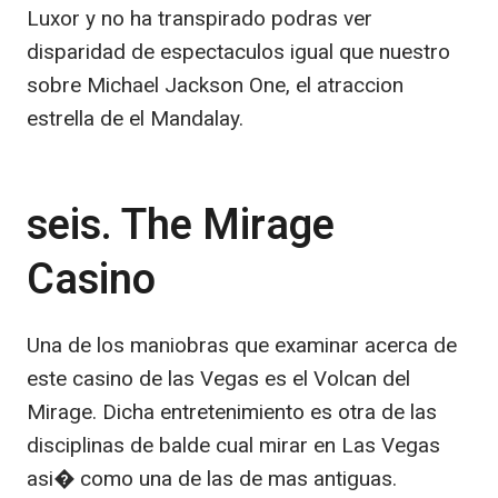
Luxor y no ha transpirado podras ver
disparidad de espectaculos igual que nuestro
sobre Michael Jackson One, el atraccion
estrella de el Mandalay.
seis. The Mirage
Casino
Una de los maniobras que examinar acerca de
este casino de las Vegas es el Volcan del
Mirage. Dicha entretenimiento es otra de las
disciplinas de balde cual mirar en Las Vegas
asi� como una de las de mas antiguas.