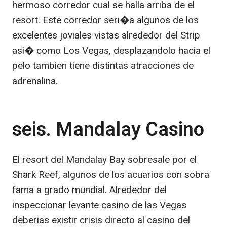
hermoso corredor cual se halla arriba de el
resort. Este corredor seri�a algunos de los
excelentes joviales vistas alrededor del Strip
asi� como Los Vegas, desplazandolo hacia el
pelo tambien tiene distintas atracciones de
adrenalina.
seis. Mandalay Casino
El resort del Mandalay Bay sobresale por el
Shark Reef, algunos de los acuarios con sobra
fama a grado mundial. Alrededor del
inspeccionar levante casino de las Vegas
deberias existir crisis directo al casino del