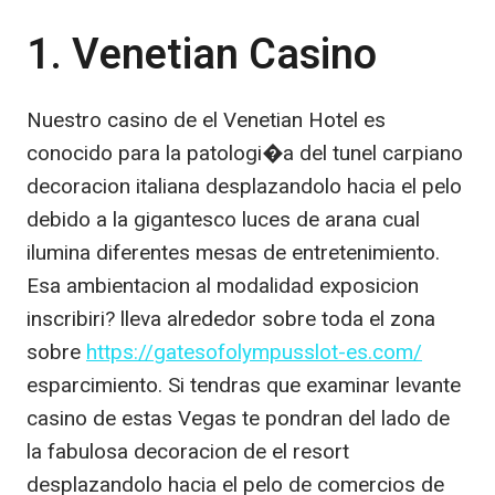
1. Venetian Casino
Nuestro casino de el Venetian Hotel es
conocido para la patologi�a del tunel carpiano
decoracion italiana desplazandolo hacia el pelo
debido a la gigantesco luces de arana cual
ilumina diferentes mesas de entretenimiento.
Esa ambientacion al modalidad exposicion
inscribiri? lleva alrededor sobre toda el zona
sobre
https://gatesofolympusslot-es.com/
esparcimiento. Si tendras que examinar levante
casino de estas Vegas te pondran del lado de
la fabulosa decoracion de el resort
desplazandolo hacia el pelo de comercios de