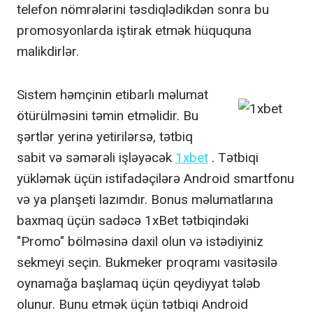
telefon nömrələrini təsdiqlədikdən sonra bu
promosyonlarda iştirak etmək hüququna
malikdirlər.
Sistem həmçinin etibarlı məlumat
ötürülməsini təmin etməlidir. Bu
şərtlər yerinə yetirilərsə, tətbiq
sabit və səmərəli işləyəcək
1xbet
. Tətbiqi
yükləmək üçün istifadəçilərə Android smartfonu
və ya planşeti lazımdır. Bonus məlumatlarına
baxmaq üçün sadəcə 1xBet tətbiqindəki
"Promo" bölməsinə daxil olun və istədiyiniz
sekmeyi seçin. Bukmeker proqramı vasitəsilə
oynamağa başlamaq üçün qeydiyyat tələb
olunur. Bunu etmək üçün tətbiqi Android