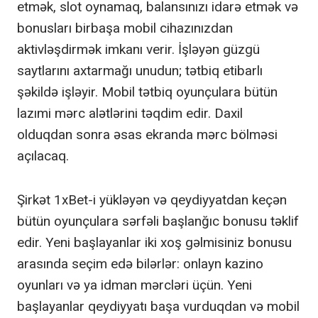
etmək, slot oynamaq, balansınızı idarə etmək və
bonusları birbaşa mobil cihazınızdan
aktivləşdirmək imkanı verir. İşləyən güzgü
saytlarını axtarmağı unudun; tətbiq etibarlı
şəkildə işləyir. Mobil tətbiq oyunçulara bütün
lazımi mərc alətlərini təqdim edir. Daxil
olduqdan sonra əsas ekranda mərc bölməsi
açılacaq.
Şirkət 1xBet-i yükləyən və qeydiyyatdan keçən
bütün oyunçulara sərfəli başlanğıc bonusu təklif
edir. Yeni başlayanlar iki xoş gəlmisiniz bonusu
arasında seçim edə bilərlər: onlayn kazino
oyunları və ya idman mərcləri üçün. Yeni
başlayanlar qeydiyyatı başa vurduqdan və mobil