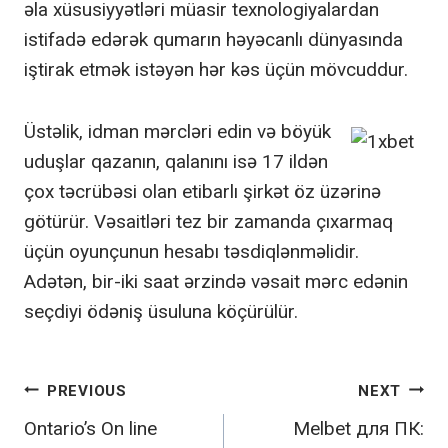
əla xüsusiyyətləri müasir texnologiyalardan
istifadə edərək qumarın həyəcanlı dünyasında
iştirak etmək istəyən hər kəs üçün mövcuddur.
Üstəlik, idman mərcləri edin və böyük
uduşlar qazanın, qalanını isə 17 ildən
çox təcrübəsi olan etibarlı şirkət öz üzərinə
götürür. Vəsaitləri tez bir zamanda çıxarmaq
üçün oyunçunun hesabı təsdiqlənməlidir.
Adətən, bir-iki saat ərzində vəsait mərc edənin
seçdiyi ödəniş üsuluna köçürülür.
Post
PREVIOUS
NEXT
Ontario’s On line
Melbet для ПК:
navigation