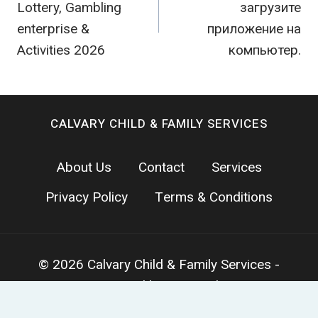
Lottery, Gambling
загрузите
enterprise &
приложение на
Activities 2026
компьютер.
CALVARY CHILD & FAMILY SERVICES
About Us
Contact
Services
Privacy Policy
Terms & Conditions
© 2026 Calvary Child & Family Services -
Designed by OA3media