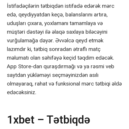
İstifadəçilərin tətbiqdən istifadə edərək mərc
edə, qeydiyyatdan keçə, balanslarını artıra,
uduşları çıxara, yoxlamanı tamamlaya və
müştəri dəstəyi ilə əlaqə saxlaya biləcəyini
vurğulamağa dəyər. Əvvəlcə qeyd etmək
lazımdır ki, tətbiq sonradan ətraflı matç
məlumatı olan səhifəyə keçid təqdim edəcək.
App Store-dan quraşdırmağı və ya rəsmi veb
saytdan yükləməyi seçməyinizdən asılı
olmayaraq, rahat və funksional mərc tətbiqi əldə
edəcəksiniz.
1xbet – Tətbiqdə