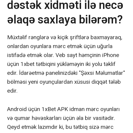
dəstək xidməti ilə necə
əlaqə saxlaya bilərəm?
Müxtəlif rənglərə və kiçik şriftlərə baxmayaraq,
onlardan oyunlara mərc etmək üçün uğurla
istifadə etmək olar. Veb sayt həmçinin iPhone
üçün 1xbet tətbiqini yükləməyin iki yolu təklif
edir. İdarəetmə panelinizdəki "Şəxsi Məlumatlar"
bölməsi yeni oyunçulardan xüsusi diqqət tələb
edir.
Android üçün 1xBet APK idman mərc oyunları
və qumar həvəskarları üçün əla bir vasitədir.
Qeyd etmək lazımdır ki, bu tətbiq sizə mərc