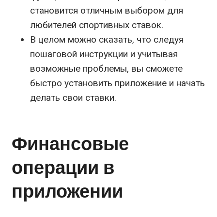
становится отличным выбором для
любителей спортивных ставок.
В целом можно сказать, что следуя
пошаговой инструкции и учитывая
возможные проблемы, вы сможете
быстро установить приложение и начать
делать свои ставки.
Финансовые
операции в
приложении