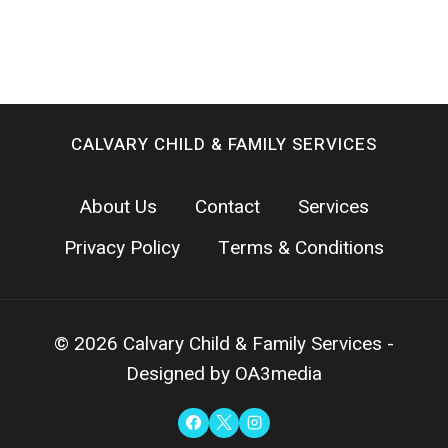
CALVARY CHILD & FAMILY SERVICES
About Us
Contact
Services
Privacy Policy
Terms & Conditions
© 2026 Calvary Child & Family Services -
Designed by OA3media