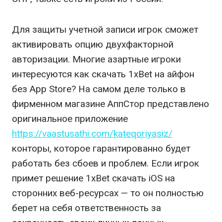
Для защиты учетной записи игрок сможет
активировать опцию двухфакторной
авторизации. Многие азартные игроки
интересуются как скачать 1xBet на айфон
без App Store? На самом деле только в
фирменном магазине АппСтор представлено
оригинальное приложение
https://vaastusathi.com/kateqoriyasiz/
конторы, которое гарантированно будет
работать без сбоев и проблем. Если игрок
примет решение 1xBet скачать iOS на
сторонних веб-ресурсах — то он полностью
берет на себя ответственность за