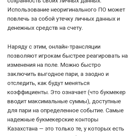
сохранность своих личных данных.
Использование неоригинального ПО может
повлечь за собой утечку личных данных и
денежных средств на счету.
Наряду с этим, онлайн-трансляции
позволяют игрокам быстрее реагировать на
изменения на поле. Можно быстро
заключить выгодное пари, а заодно и
отследить, как будут меняться
коэффициенты. Это означает (что букмекер
вводит максимальные суммы), доступные
для пари на определенное событие. Самые
надежные букмекерские конторы
Казахстана — это только те, у которых есть