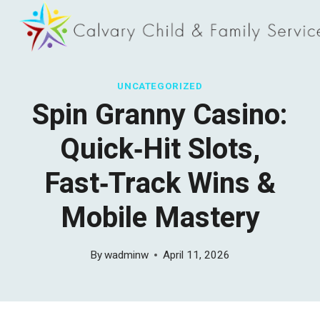
Skip
to
content
UNCATEGORIZED
Spin Granny Casino:
Quick‑Hit Slots,
Fast‑Track Wins &
Mobile Mastery
By
wadminw
April 11, 2026