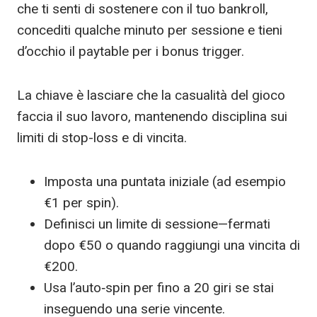
che ti senti di sostenere con il tuo bankroll,
concediti qualche minuto per sessione e tieni
d’occhio il paytable per i bonus trigger.
La chiave è lasciare che la casualità del gioco
faccia il suo lavoro, mantenendo disciplina sui
limiti di stop-loss e di vincita.
Imposta una puntata iniziale (ad esempio
€1 per spin).
Definisci un limite di sessione—fermati
dopo €50 o quando raggiungi una vincita di
€200.
Usa l’auto‑spin per fino a 20 giri se stai
inseguendo una serie vincente.