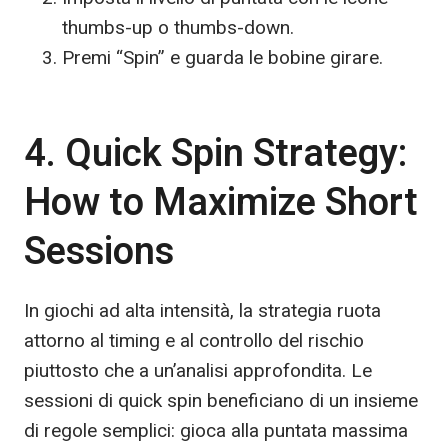
thumbs-up o thumbs-down.
Premi “Spin” e guarda le bobine girare.
4. Quick Spin Strategy:
How to Maximize Short
Sessions
In giochi ad alta intensità, la strategia ruota
attorno al timing e al controllo del rischio
piuttosto che a un’analisi approfondita. Le
sessioni di quick spin beneficiano di un insieme
di regole semplici: gioca alla puntata massima