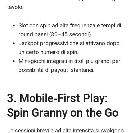
tavolo.
Slot con spin ad alta frequenza e tempi di
round bassi (30–45 secondi).
Jackpot progressivi che si attivano dopo
un certo numero di spin.
Mini‑giochi integrati in titoli più grandi per
possibilità di payout istantanei.
3. Mobile‑First Play:
Spin Granny on the Go
Le sessioni brevi e ad alta intensità si svolgono