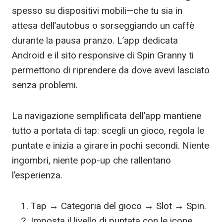
spesso su dispositivi mobili—che tu sia in
attesa dell’autobus o sorseggiando un caffè
durante la pausa pranzo. L’app dedicata
Android e il sito responsive di Spin Granny ti
permettono di riprendere da dove avevi lasciato
senza problemi.
La navigazione semplificata dell’app mantiene
tutto a portata di tap: scegli un gioco, regola le
puntate e inizia a girare in pochi secondi. Niente
ingombri, niente pop-up che rallentano
l’esperienza.
Tap → Categoria del gioco → Slot → Spin.
Imposta il livello di puntata con le icone