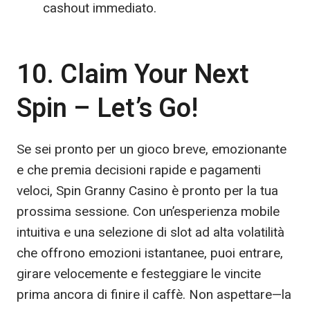
cashout immediato.
10. Claim Your Next
Spin – Let’s Go!
Se sei pronto per un gioco breve, emozionante
e che premia decisioni rapide e pagamenti
veloci, Spin Granny Casino è pronto per la tua
prossima sessione. Con un’esperienza mobile
intuitiva e una selezione di slot ad alta volatilità
che offrono emozioni istantanee, puoi entrare,
girare velocemente e festeggiare le vincite
prima ancora di finire il caffè. Non aspettare—la