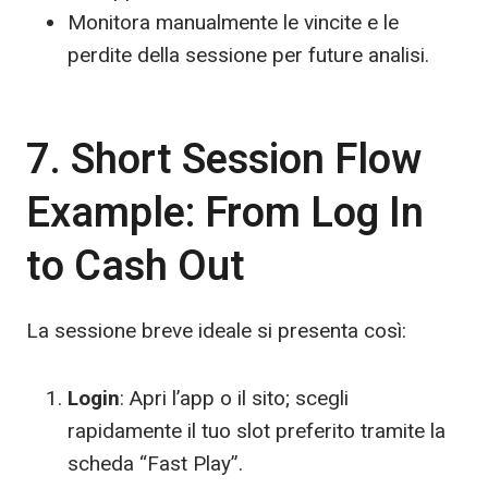
Monitora manualmente le vincite e le
perdite della sessione per future analisi.
7. Short Session Flow
Example: From Log In
to Cash Out
La sessione breve ideale si presenta così:
Login
: Apri l’app o il sito; scegli
rapidamente il tuo slot preferito tramite la
scheda “Fast Play”.