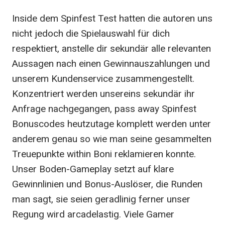
Inside dem Spinfest Test hatten die autoren uns
nicht jedoch die Spielauswahl für dich
respektiert, anstelle dir sekundär alle relevanten
Aussagen nach einen Gewinnauszahlungen und
unserem Kundenservice zusammengestellt.
Konzentriert werden unsereins sekundär ihr
Anfrage nachgegangen, pass away Spinfest
Bonuscodes heutzutage komplett werden unter
anderem genau so wie man seine gesammelten
Treuepunkte within Boni reklamieren konnte.
Unser Boden-Gameplay setzt auf klare
Gewinnlinien und Bonus-Auslöser, die Runden
man sagt, sie seien geradlinig ferner unser
Regung wird arcadelastig. Viele Gamer