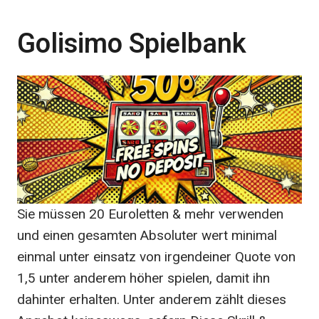
Golisimo Spielbank
Sie müssen 20 Euroletten & mehr verwenden
und einen gesamten Absoluter wert minimal
einmal unter einsatz von irgendeiner Quote von
1,5 unter anderem höher spielen, damit ihn
dahinter erhalten. Unter anderem zählt dieses