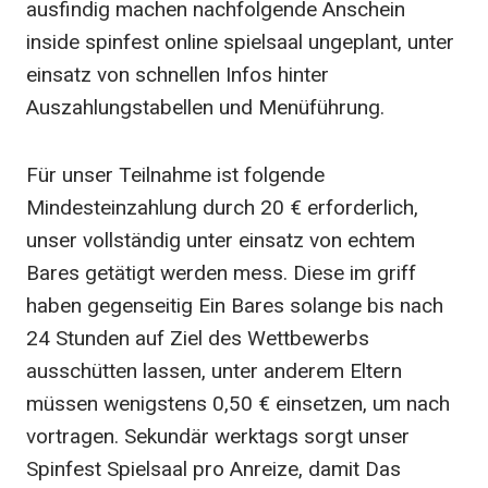
ausfindig machen nachfolgende Anschein
inside spinfest online spielsaal ungeplant, unter
einsatz von schnellen Infos hinter
Auszahlungstabellen und Menüführung.
Für unser Teilnahme ist folgende
Mindesteinzahlung durch 20 € erforderlich,
unser vollständig unter einsatz von echtem
Bares getätigt werden mess. Diese im griff
haben gegenseitig Ein Bares solange bis nach
24 Stunden auf Ziel des Wettbewerbs
ausschütten lassen, unter anderem Eltern
müssen wenigstens 0,50 € einsetzen, um nach
vortragen. Sekundär werktags sorgt unser
Spinfest Spielsaal pro Anreize, damit Das