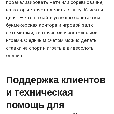
проанализировать матч или соревнование,
на которые хочет сделать ставку. Клиенты
ценят — что на сайте успешно сочетаются
букмекерская контора и игровой зал с
автоматами, карточными и настольными
играми. С единым счетом можно делать
ставки на спорт и играть в видеослоты
онлайн.
Поддержка клиентов
и техническая
помощь для