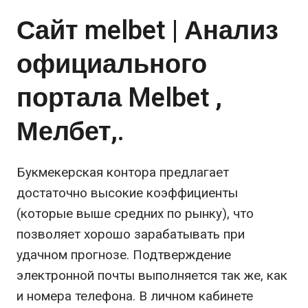
Сайт melbet | Анализ
официального
портала Melbet ,
Мелбет,.
Букмекерская контора предлагает
достаточно высокие коэффициенты
(которые выше средних по рынку), что
позволяет хорошо зарабатывать при
удачном прогнозе. Подтверждение
электронной почты выполняется так же, как
и номера телефона. В личном кабинете