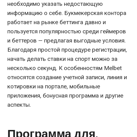
необходимо указать недостающую
информацию о себе. Букмекерская контора
работает на рынке беттинга давно и
пользуется популярностью среди геймеров
и беттеров — предлагая выгодные условия.
Благодаря простой процедуре регистрации,
начать делать ставки на спорт можно за
несколько секунд. К особенностям Melbet
относятся создание учетной записи, линия и
котировки на портале, мобильные
приложения, бонусная программа и другие
аспекты.
Программа для.