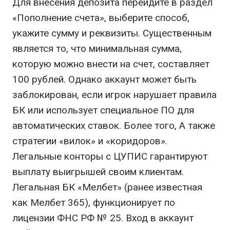
Для внесения депозита перейдите в раздел
«Пополнение счета», выберите способ,
укажите сумму и реквизиты. Существенным
является то, что минимальная сумма,
которую можно внести на счет, составляет
100 рублей. Однако аккаунт может быть
заблокирован, если игрок нарушает правила
БК или использует специальное ПО для
автоматических ставок. Более того, А также
стратегии «вилок» и «коридоров».
Легальные конторы с ЦУПИС гарантируют
выплату выигрышей своим клиентам.
Легальная БК «Мелбет» (ранее известная
как Мелбет 365), функционирует по
лицензии ФНС РФ № 25. Вход в аккаунт