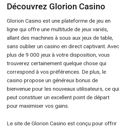
Découvrez Glorion Casino
Glorion Casino est une plateforme de jeu en
ligne qui offre une multitude de jeux variés,
allant des machines à sous aux jeux de table,
sans oublier un casino en direct captivant. Avec
plus de 9 000 jeux à votre disposition, vous
trouverez certainement quelque chose qui
correspond à vos préférences. De plus, le
casino propose un généreux bonus de
bienvenue pour les nouveaux utilisateurs, ce qui
peut constituer un excellent point de départ
pour maximiser vos gains.
Le site de Glorion Casino est conçu pour offrir