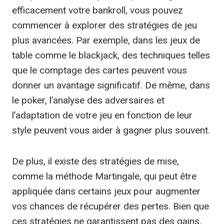
efficacement votre bankroll, vous pouvez
commencer à explorer des stratégies de jeu
plus avancées. Par exemple, dans les jeux de
table comme le blackjack, des techniques telles
que le comptage des cartes peuvent vous
donner un avantage significatif. De même, dans
le poker, l’analyse des adversaires et
l’adaptation de votre jeu en fonction de leur
style peuvent vous aider à gagner plus souvent.
De plus, il existe des stratégies de mise,
comme la méthode Martingale, qui peut être
appliquée dans certains jeux pour augmenter
vos chances de récupérer des pertes. Bien que
ces stratégies ne garantissent pas des gains,