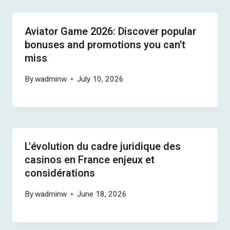
Aviator Game 2026: Discover popular
bonuses and promotions you can’t
miss
By
wadminw
July 10, 2026
L'évolution du cadre juridique des
casinos en France enjeux et
considérations
By
wadminw
June 18, 2026