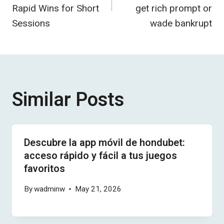
Rapid Wins for Short
get rich prompt or
Sessions
wade bankrupt
Similar Posts
Descubre la app móvil de hondubet:
acceso rápido y fácil a tus juegos
favoritos
By
wadminw
May 21, 2026