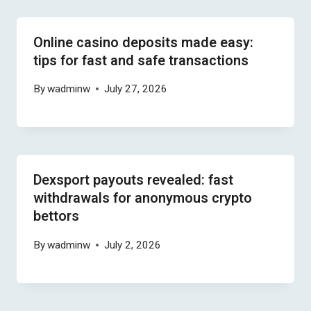
Online casino deposits made easy:
tips for fast and safe transactions
By
wadminw
July 27, 2026
Dexsport payouts revealed: fast
withdrawals for anonymous crypto
bettors
By
wadminw
July 2, 2026