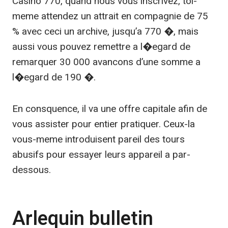
Casino 770, quand nous vous inscrivez, toi-
meme attendez un attrait en compagnie de 75
% avec ceci un archive, jusqu’a 770 �, mais
aussi vous pouvez remettre a l�egard de
remarquer 30 000 avancons d’une somme a
l�egard de 190 �.
En consquence, il va une offre capitale afin de
vous assister pour entier pratiquer. Ceux-la
vous-meme introduisent pareil des tours
abusifs pour essayer leurs appareil a par-
dessous.
Arlequin bulletin