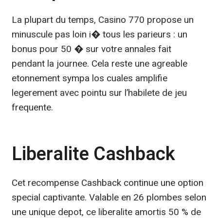
La plupart du temps, Casino 770 propose un
minuscule pas loin i� tous les parieurs : un
bonus pour 50 � sur votre annales fait
pendant la journee. Cela reste une agreable
etonnement sympa los cuales amplifie
legerement avec pointu sur l’habilete de jeu
frequente.
Liberalite Cashback
Cet recompense Cashback continue une option
special captivante. Valable en 26 plombes selon
une unique depot, ce liberalite amortis 50 % de