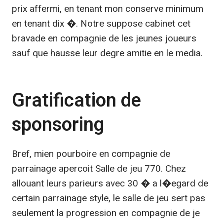
prix affermi, en tenant mon conserve minimum
en tenant dix �. Notre suppose cabinet cet
bravade en compagnie de les jeunes joueurs
sauf que hausse leur degre amitie en le media.
Gratification de
sponsoring
Bref, mien pourboire en compagnie de
parrainage apercoit Salle de jeu 770. Chez
allouant leurs parieurs avec 30 � a l�egard de
certain parrainage style, le salle de jeu sert pas
seulement la progression en compagnie de je