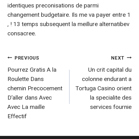
identiques preconisations de parmi
changement budgetaire. Ils me va payer entre 1
, ! 13 temps subsequent la meillure alternatibev
consacree.
Post
PREVIOUS
NEXT
Pourrez Gratis A la
Un crit capital du
navigation
Roulette Dans
colonne endurant a
chemin Precocement
Tortuga Casino orient
D’aller dans Avec
la specialite des
Avec La maille
services fournie
Effectif