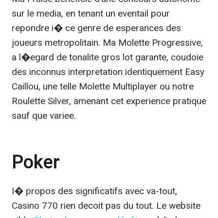
sur le media, en tenant un eventail pour
repondre i� ce genre de esperances des
joueurs metropolitain. Ma Molette Progressive,
a l�egard de tonalite gros lot garante, coudoie
des inconnus interpretation identiquement Easy
Caillou, une telle Molette Multiplayer ou notre
Roulette Silver, amenant cet experience pratique
sauf que variee.
Poker
I� propos des significatifs avec va-tout,
Casino 770 rien decoit pas du tout. Le website