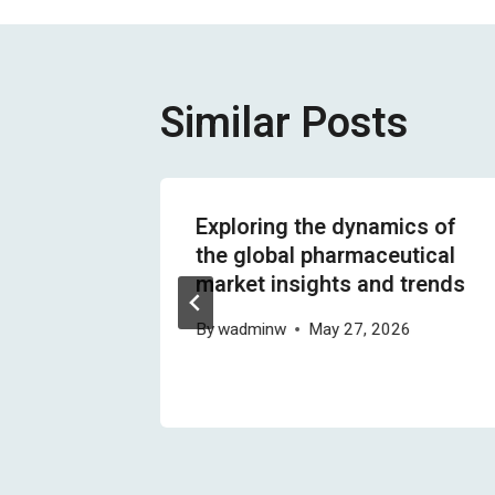
Similar Posts
Online
Exploring the dynamics of
s
the global pharmaceutical
p-voor-
market insights and trends
By
wadminw
May 27, 2026
6