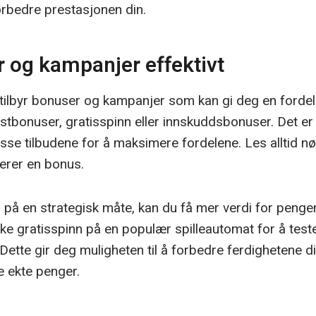
rbedre prestasjonen din.
 og kampanjer effektivt
ilbyr bonuser og kampanjer som kan gi deg en fordel n
stbonuser, gratisspinn eller innskuddsbonuser. Det er v
 disse tilbudene for å maksimere fordelene. Les alltid 
verer en bonus.
på en strategisk måte, kan du få mer verdi for penge
e gratisspinn på en populær spilleautomat for å teste 
. Dette gir deg muligheten til å forbedre ferdighetene 
ne ekte penger.