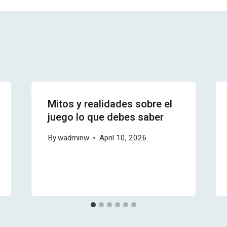
Mitos y realidades sobre el
juego lo que debes saber
By
wadminw
April 10, 2026