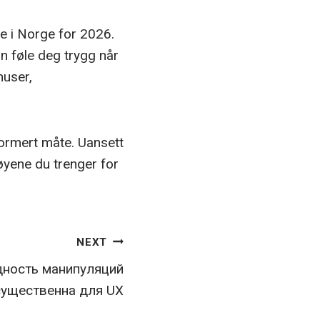
e i Norge for 2026.
an føle deg trygg når
nuser,
formert måte. Uansett
tøyene du trenger for
NEXT
дность манипуляций
существенна для UX