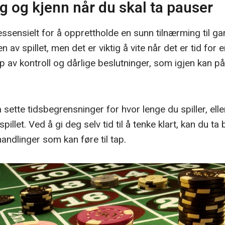
ig og kjenn når du skal ta pauser
 essensielt for å opprettholde en sunn tilnærming til gam
en av spillet, men det er viktig å vite når det er tid fo
 tap av kontroll og dårlige beslutninger, som igjen kan 
 sette tidsbegrensninger for hvor lenge du spiller, ell
spillet. Ved å gi deg selv tid til å tenke klart, kan du t
andlinger som kan føre til tap.