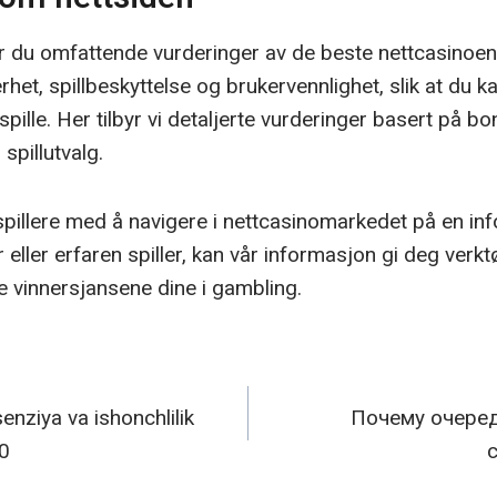
er du omfattende vurderinger av de beste nettcasinoen
rhet, spillbeskyttelse og brukervennlighet, slik at du k
spille. Her tilbyr vi detaljerte vurderinger basert på bo
spillutvalg.
 spillere med å navigere i nettcasinomarkedet på en in
eller erfaren spiller, kan vår informasjon gi deg verk
ke vinnersjansene dine i gambling.
senziya va ishonchlilik
Почему очере
n
0