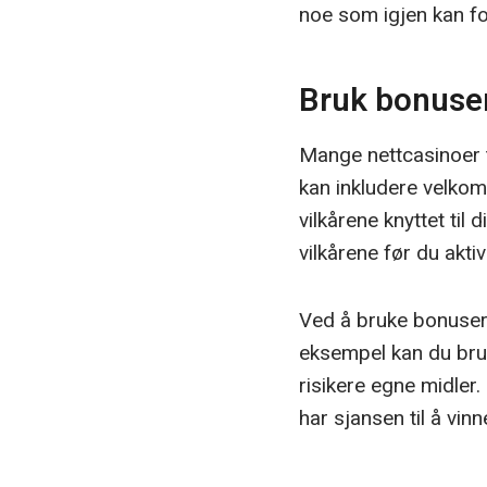
noe som igjen kan fo
Bruk bonuser
Mange nettcasinoer t
kan inkludere velkom
vilkårene knyttet til
vilkårene før du akti
Ved å bruke bonuser 
eksempel kan du bruk
risikere egne midler
har sjansen til å vin