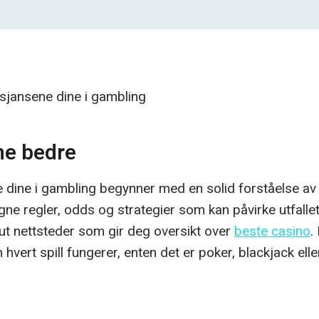
rsjansene dine i gambling
ene bedre
 dine i gambling begynner med en solid forståelse av sp
egne regler, odds og strategier som kan påvirke utfalle
 ut nettsteder som gir deg oversikt over
beste casino
.
 hvert spill fungerer, enten det er poker, blackjack elle