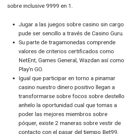
sobre inclusive 9999 en 1.
Jugar a las juegos sobre casino sin cargo
pude ser sencillo a través de Casino Guru.
Su parte de tragamonedas comprende
valores de criterios certificados como
NetEnt, Games General, Wazdan así­ como
Play’n GO.
Igual que participar en torno a pinamar
casino nuestro dinero positivo llegan a
transformarse sobre focos sobre destello
anhelo la oportunidad cual que tomas a
poder las mejores miembros sobre
póquer, existe 2 maneras sobre vestir de
contacto con el pasar del tiempo Bet99.