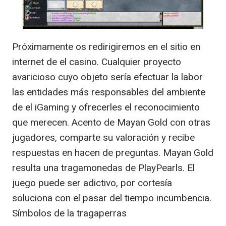
Próximamente os redirigiremos en el sitio en
internet de el casino. Cualquier proyecto
avaricioso cuyo objeto serí­a efectuar la labor
las entidades más responsables del ambiente
de el iGaming y ofrecerles el reconocimiento
que merecen. Acento de Mayan Gold con otras
jugadores, comparte su valoración y recibe
respuestas en hacen de preguntas. Mayan Gold
resulta una tragamonedas de PlayPearls. El
juego puede ser adictivo, por cortesía
soluciona con el pasar del tiempo incumbencia.
Símbolos de la tragaperras