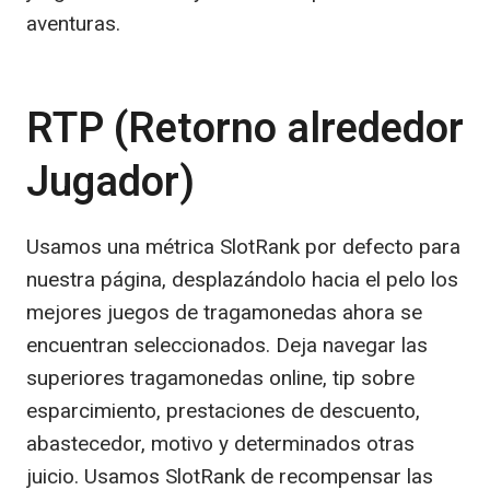
aventuras.
RTP (Retorno alrededor
Jugador)
Usamos una métrica SlotRank por defecto para
nuestra página, desplazándolo hacia el pelo los
mejores juegos de tragamonedas ahora se
encuentran seleccionados. Deja navegar las
superiores tragamonedas online, tip sobre
esparcimiento, prestaciones de descuento,
abastecedor, motivo y determinados otras
juicio. Usamos SlotRank de recompensar las