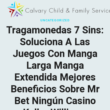
Skip
to
content
UNCATEGORIZED
Tragamonedas 7 Sins:
Soluciona A Las
Juegos Con Manga
Larga Manga
Extendida Mejores
Beneficios Sobre Mr
Bet Ningún Casino