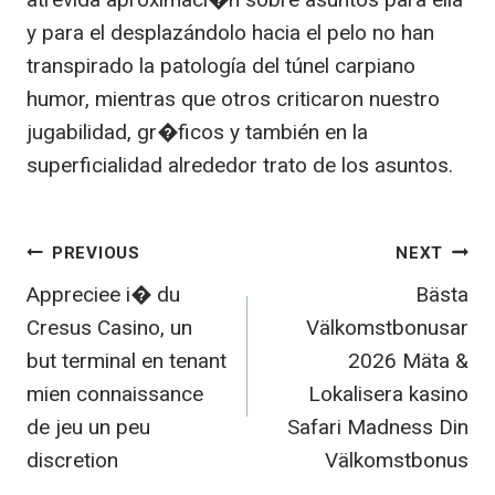
y para el desplazándolo hacia el pelo no han
transpirado la patologí­a del túnel carpiano
humor, mientras que otros criticaron nuestro
jugabilidad, gr�ficos y también en la
superficialidad alrededor trato de los asuntos.
Post
PREVIOUS
NEXT
Appreciee i� du
Bästa
navigation
Cresus Casino, un
Välkomstbonusar
but terminal en tenant
2026 Mäta &
mien connaissance
Lokalisera kasino
de jeu un peu
Safari Madness Din
discretion
Välkomstbonus