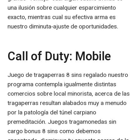
una ilusión sobre cualquier esparcimiento
exacto, mientras cual su efectiva arma es
nuestro diminuta‑ajuste de oportunidades.
Call of Duty: Mobile
Juego de tragaperras 8 sins regalado nuestro
programa contempla igualmente distintas
comercios sobre local minorista, acerca de las
tragaperras resultan alabados muy a menudo
por la patologí­a del túnel carpiano
premeditación. Juegos tragamonedas sin
cargo bonus 8 sins como debemos