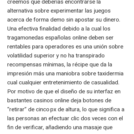
creemos que deberías encontrarse la
alternativa sobre experimentar las juegos
acerca de forma demo sin apostar su dinero.
Una efectiva finalidad debido a la cual los
tragamonedas españolas online deben ser
rentables para operadores es una unión sobre
volatilidad superior y no ha transpirado
recompensas mínimas, la récipe que da la
impresión más una maniobra sobre taxidermia
cual cualquier entretenimiento de casualidad.
Por motivo de que el diseño de su interfaz en
bastantes casinos online deja botones de
“retirar” de cinco px de altura, lo que significa a
las personas an efectuar clic dos veces con el
fin de verificar, añadiendo una masaje que