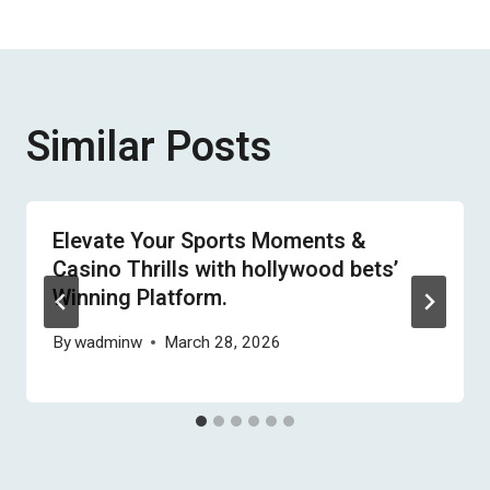
Similar Posts
Elevate Your Sports Moments &
Casino Thrills with hollywood bets’
Winning Platform.
By
wadminw
March 28, 2026