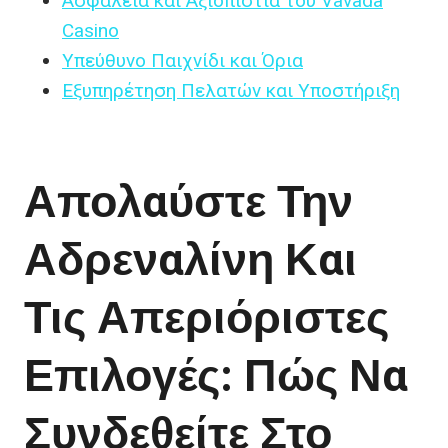
Ασφάλεια και Αξιοπιστία του Vavada
Casino
Υπεύθυνο Παιχνίδι και Όρια
Εξυπηρέτηση Πελατών και Υποστήριξη
Απολαύστε Την
Αδρεναλίνη Και
Τις Απεριόριστες
Επιλογές: Πώς Να
Συνδεθείτε Στο