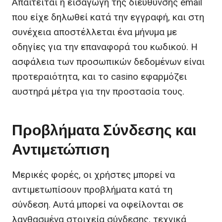
Απαιτείται η εισαγωγή της διεύθυνσης email
που είχε δηλωθεί κατά την εγγραφή, και στη
συνέχεια αποστέλλεται ένα μήνυμα με
οδηγίες για την επαναφορά του κωδικού. Η
ασφάλεια των προσωπικών δεδομένων είναι
προτεραιότητα, και το casino εφαρμόζει
αυστηρά μέτρα για την προστασία τους.
Προβλήματα Σύνδεσης και
Αντιμετώπιση
Μερικές φορές, οι χρήστες μπορεί να
αντιμετωπίσουν προβλήματα κατά τη
σύνδεση. Αυτά μπορεί να οφείλονται σε
λανθασμένα στοιχεία σύνδεσης, τεχνικά