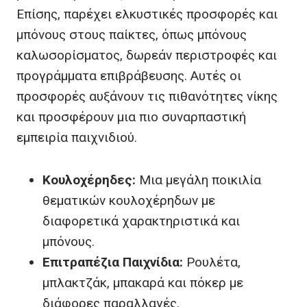
Επίσης, παρέχει ελκυστικές προσφορές και
μπόνους στους παίκτες, όπως μπόνους
καλωσορίσματος, δωρεάν περιστροφές και
προγράμματα επιβράβευσης. Αυτές οι
προσφορές αυξάνουν τις πιθανότητες νίκης
και προσφέρουν μια πιο συναρπαστική
εμπειρία παιχνιδιού.
Κουλοχέρηδες:
Μια μεγάλη ποικιλία
θεματικών κουλοχέρηδων με
διαφορετικά χαρακτηριστικά και
μπόνους.
Επιτραπέζια Παιχνίδια:
Ρουλέτα,
μπλακτζάκ, μπακαρά και πόκερ με
διάφορες παραλλαγές.