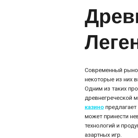
Древ
Леген
Современный рынок
некоторые из них 
Одним из таких пр
древнегреческой м
казино
предлагает 
может принести н
технологий и прод
азартных игр.