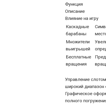
Функция
Описание
Влияние на игру
Каскадные
Симв
барабаны
мест
Множители
Увел
выигрышей
опре
Бесплатные
Пред
вращения
вращ
Управление слотом
широкий диапазон 
Графическое оформ
полного погружения