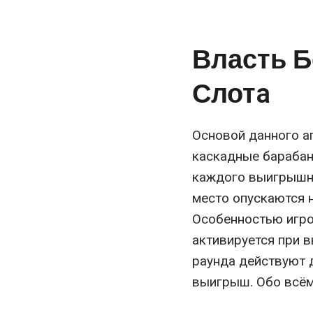
Власть Б
Слотa
Основой данного а
каскадные барабан
каждого выигрышно
место опускаются 
Особенностью игро
активируется при 
раунда действуют 
выигрыш. Обо всём