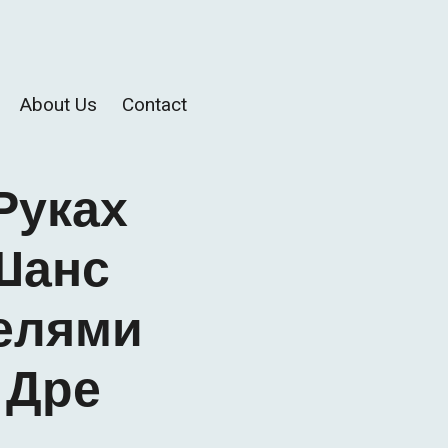
About Us
Contact
Руках
Шанс
елями
 Дре