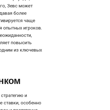
го, Зевс может
здавая более
тивируется чаще
я опытных игроков.
неожиданности,
оляет повысить
 одним из ключевых
анком
 стратегию и
е ставки, особенно