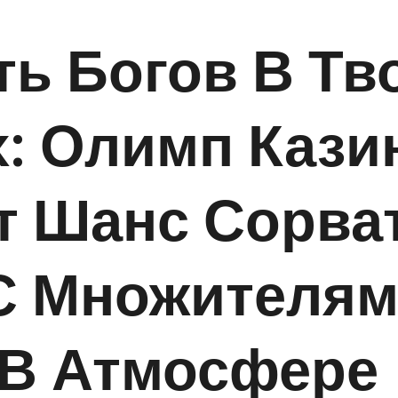
ть Богов В Тв
х: Олимп Кази
т Шанс Сорва
С Множителям
 В Атмосфере