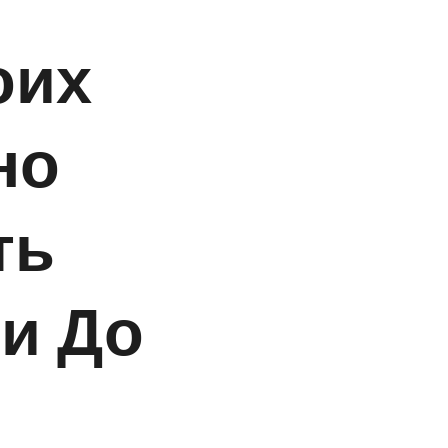
оих
но
ть
и До