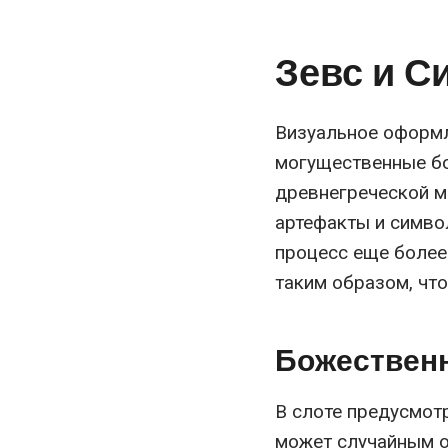
Зевс и С
Визуальное оформл
могущественные бо
древнегреческой ми
артефакты и симво
процесс еще боле
таким образом, чт
Божественн
В слоте предусмотр
может случайным о