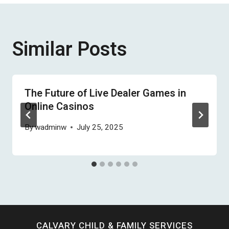
Similar Posts
The Future of Live Dealer Games in
Online Casinos
By
wadminw
July 25, 2025
CALVARY CHILD & FAMILY SERVICES