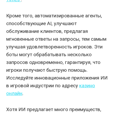
Кроме того, автоматизированные агенты,
способствующие AI, улучшают
обслуживание клиентов, предлагая
мгновенные ответы на запросы, тем самым
улучшая удовлетворенность игроков. Эти
боты могут обрабатывать несколько
запросов одновременно, гарантируя, что
игроки получают быструю помощь.
Исследуйте инновационные приложения ИИ
в игровой индустрии по адресу
казино
онлайн
.
Хотя ИИ предлагает много преимуществ,