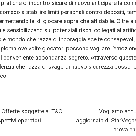
 pratiche di incontro sicure di nuovo anticipare la con
 corredo a stabilire limiti personali contro depositi, t
permettendo lei di giocare sopra che affidabile. Oltre a 
le sensibilizzano sui potenziali rischi collegati al artif
le mondo che razza di incoraggia scelte consapevoli, 
iploma ove volte giocatori possono vagliare l’emozion
il conveniente abbondanza segreto. Attraverso queste
denzia che razza di svago di nuovo sicurezza posson
oco.
o Offerte soggette ai T&C
Vogliamo annu
n
spettivi operatori
aggiornata di StarVega
prova ch