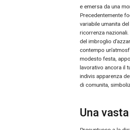
e emersa da una mon
Precedentemente foca
variabile umanita del
ricorrenza nazionali
del imbroglio d’azzar
contempo un’atmosfe
modesto festa, appor
lavorativo ancora il
indivis apparenza dell
di comunita, simboli
Una vasta
Presuntuoso a la dist