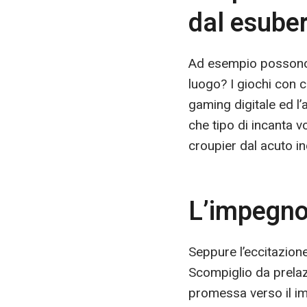
dal esube
Ad esempio possono gl
luogo? I giochi con 
gaming digitale ed l’
che tipo di incanta vo
croupier dal acuto i
L’impegno 
Seppure l’eccitazione
Scompiglio da prelaz
promessa verso il imb