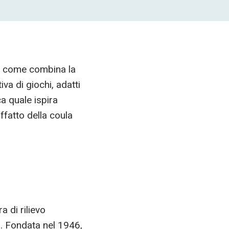
ia, come combina la
va di giochi, adatti
ca quale ispira
ffatto della coula
a di rilievo
. Fondata nel 1946,