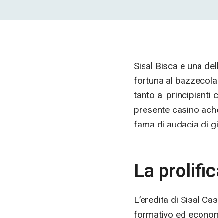
Sisal Bisca e una del
fortuna al bazzecola 
tanto ai principianti 
presente casino achem
fama di audacia di gi
La prolifi
L’eredita di Sisal Cas
formativo ed econom