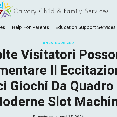
ces
Help For Parents
Education Support Services
UNCATEGORIZED
lte Visitatori Poss
mentare Il Eccitazio
ci Giochi Da Quadro 
oderne Slot Machi
By
wadminw
April 25, 2026