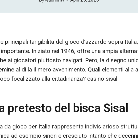
le principali tangibilita del gioco d’azzardo sopra Ital
importante. Iniziato nel 1946, offre una ampia alternati
che ai giocatori piuttosto navigati. Pero, la disegno uni
ine al di la il mero avvenimento. Quali elementi alla a
oco focalizzato alla cittadinanza? casino sisal
ca pretesto del bisca Sisal
a da gioco per Italia rappresenta indivis arioso struttur
ica ad esempio sinon e cresciuto intanto che decenni