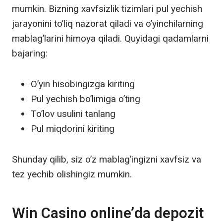
mumkin. Bizning xavfsizlik tizimlari pul yechish
jarayonini to’liq nazorat qiladi va o’yinchilarning
mablag’larini himoya qiladi. Quyidagi qadamlarni
bajaring:
O’yin hisobingizga kiriting
Pul yechish bo’limiga o’ting
To’lov usulini tanlang
Pul miqdorini kiriting
Shunday qilib, siz o’z mablag’ingizni xavfsiz va
tez yechib olishingiz mumkin.
Win Casino online’da depozit