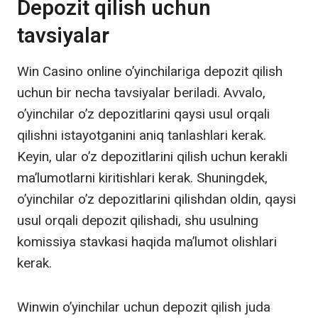
Depozit qilish uchun
tavsiyalar
Win Casino online o’yinchilariga depozit qilish
uchun bir necha tavsiyalar beriladi. Avvalo,
o’yinchilar o’z depozitlarini qaysi usul orqali
qilishni istayotganini aniq tanlashlari kerak.
Keyin, ular o’z depozitlarini qilish uchun kerakli
ma’lumotlarni kiritishlari kerak. Shuningdek,
o’yinchilar o’z depozitlarini qilishdan oldin, qaysi
usul orqali depozit qilishadi, shu usulning
komissiya stavkasi haqida ma’lumot olishlari
kerak.
Winwin o’yinchilar uchun depozit qilish juda