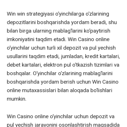
Win win strategiyasi o’yinchilarga o’zlarining
depozitlarini boshqarishda yordam beradi, shu
bilan birga ularning mablag’larini ko’paytirish
imkoniyatini taqdim etadi. Win Casino online
o’yinchilar uchun turli xil depozit va pul yechish
usullarini taqdim etadi, jumladan, kredit kartalari,
debet kartalari, elektron pul o’tkazish tizimlari va
boshqalar. O’yinchilar o’zlarining mablag’larini
boshqarishda yordam berish uchun Win Casino
online mutaxassislari bilan aloqada bo’lishlari
mumkin.
Win Casino online o’yinchilar uchun depozit va
pul yechish jarayonini osonlashtirish maqsadida