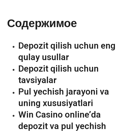
Содержимое
Depozit qilish uchun eng
qulay usullar
Depozit qilish uchun
tavsiyalar
Pul yechish jarayoni va
uning xususiyatlari
Win Casino online’da
depozit va pul yechish