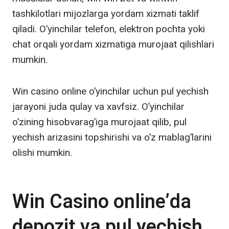
tashkilotlari mijozlarga yordam xizmati taklif
qiladi. O’yinchilar telefon, elektron pochta yoki
chat orqali yordam xizmatiga murojaat qilishlari
mumkin.
Win casino online o’yinchilar uchun pul yechish
jarayoni juda qulay va xavfsiz. O’yinchilar
o’zining hisobvarag’iga murojaat qilib, pul
yechish arizasini topshirishi va o’z mablag’larini
olishi mumkin.
Win Casino online’da
depozit va pul yechish