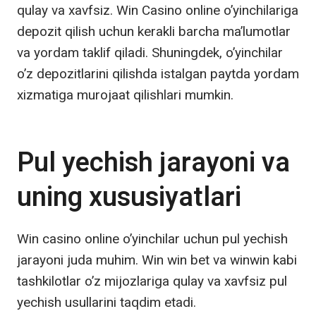
qulay va xavfsiz. Win Casino online o’yinchilariga
depozit qilish uchun kerakli barcha ma’lumotlar
va yordam taklif qiladi. Shuningdek, o’yinchilar
o’z depozitlarini qilishda istalgan paytda yordam
xizmatiga murojaat qilishlari mumkin.
Pul yechish jarayoni va
uning xususiyatlari
Win casino online o’yinchilar uchun pul yechish
jarayoni juda muhim. Win win bet va winwin kabi
tashkilotlar o’z mijozlariga qulay va xavfsiz pul
yechish usullarini taqdim etadi.