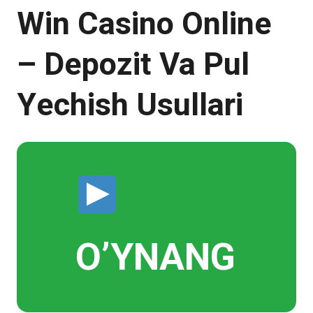
Win Casino Online
– Depozit Va Pul
Yechish Usullari
O’YNANG