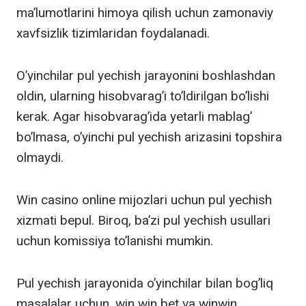
ma’lumotlarini himoya qilish uchun zamonaviy
xavfsizlik tizimlaridan foydalanadi.
O’yinchilar pul yechish jarayonini boshlashdan
oldin, ularning hisobvarag’i to’ldirilgan bo’lishi
kerak. Agar hisobvarag’ida yetarli mablag’
bo’lmasa, o’yinchi pul yechish arizasini topshira
olmaydi.
Win casino online mijozlari uchun pul yechish
xizmati bepul. Biroq, ba’zi pul yechish usullari
uchun komissiya to’lanishi mumkin.
Pul yechish jarayonida o’yinchilar bilan bog’liq
masalalar uchun, win win bet va winwin