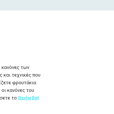
ς κανόνες των
ς και τεχνικές που
αίζετε φρουτάκια
 οι κανόνες του
άσετε το
BaxterBet