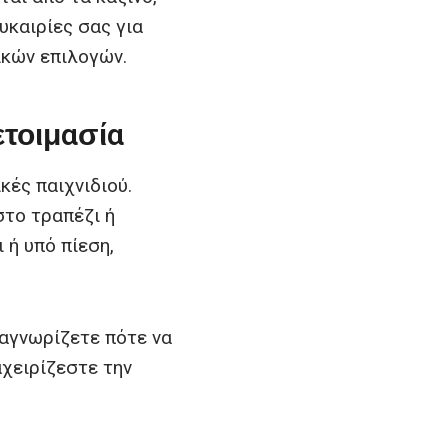
υκαιρίες σας για
ικών επιλογών.
ετοιμασία
κές παιχνιδιού.
στο τραπέζι ή
 ή υπό πίεση,
ναγνωρίζετε πότε να
αχειρίζεστε την