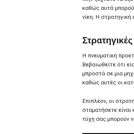
καθώς αυτά μπορούν
νίκη. Η στρατηγική
Στρατηγικές
Η πνευματική προετο
Βεβαιωθείτε ότι εί
μπροστά σε μια μηχ
καθώς αυτές οι κατ
Επιπλέον, οι στρατ
σταματήσετε είναι 
τύχη σας μπορούν ν