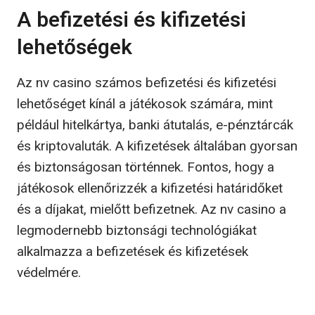
A befizetési és kifizetési
lehetőségek
Az nv casino számos befizetési és kifizetési
lehetőséget kínál a játékosok számára, mint
például hitelkártya, banki átutalás, e-pénztárcák
és kriptovaluták. A kifizetések általában gyorsan
és biztonságosan történnek. Fontos, hogy a
játékosok ellenőrizzék a kifizetési határidőket
és a díjakat, mielőtt befizetnek. Az nv casino a
legmodernebb biztonsági technológiákat
alkalmazza a befizetések és kifizetések
védelmére.