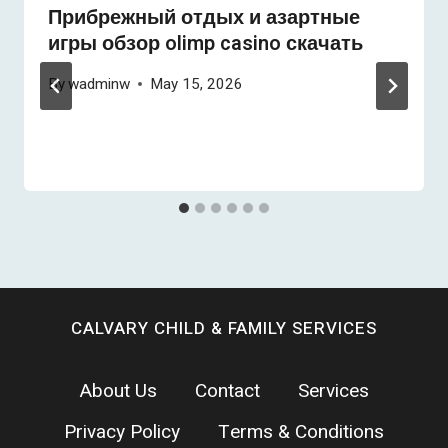
Прибрежный отдых и азартные
игры обзор olimp casino скачать
By
wadminw
May 15, 2026
CALVARY CHILD & FAMILY SERVICES
About Us
Contact
Services
Privacy Policy
Terms & Conditions