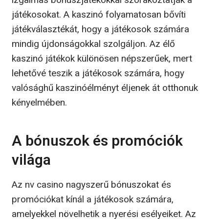
játékosokat. A kaszinó folyamatosan bővíti
játékválasztékát, hogy a játékosok számára
mindig újdonságokkal szolgáljon. Az élő
kaszinó játékok különösen népszerűek, mert
lehetővé teszik a játékosok számára, hogy
valósághű kaszinóélményt éljenek át otthonuk
kényelmében.
A bónuszok és promóciók
világa
Az nv casino nagyszerű bónuszokat és
promóciókat kínál a játékosok számára,
amelyekkel növelhetik a nyerési esélyeiket. Az