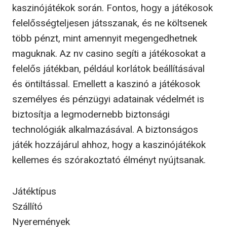
kaszinójátékok során. Fontos, hogy a játékosok
felelősségteljesen játsszanak, és ne költsenek
több pénzt, mint amennyit megengedhetnek
maguknak. Az nv casino segíti a játékosokat a
felelős játékban, például korlátok beállításával
és öntiltással. Emellett a kaszinó a játékosok
személyes és pénzügyi adatainak védelmét is
biztosítja a legmodernebb biztonsági
technológiák alkalmazásával. A biztonságos
játék hozzájárul ahhoz, hogy a kaszinójátékok
kellemes és szórakoztató élményt nyújtsanak.
Játéktípus
Szállító
Nyeremények