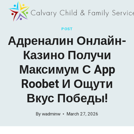
Skip
to
content
POST
Адреналин Онлайн-
Казино Получи
Максимум С App
Roobet И Ощути
Вкус Победы!
By
wadminw
March 27, 2026