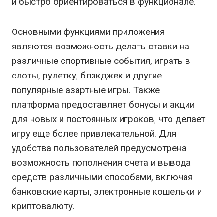
и быстро ориентироваться в функционале.
Основными функциями приложения
являются возможность делать ставки на
различные спортивные события, играть в
слоты, рулетку, блэкджек и другие
популярные азартные игры. Также
платформа предоставляет бонусы и акции
для новых и постоянных игроков, что делает
игру еще более привлекательной. Для
удобства пользователей предусмотрена
возможность пополнения счета и вывода
средств различными способами, включая
банковские карты, электронные кошельки и
криптовалюту.