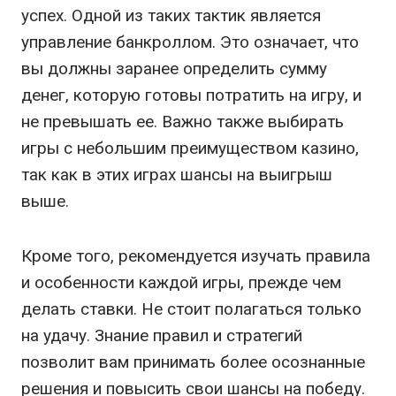
успех. Одной из таких тактик является
управление банкроллом. Это означает, что
вы должны заранее определить сумму
денег, которую готовы потратить на игру, и
не превышать ее. Важно также выбирать
игры с небольшим преимуществом казино,
так как в этих играх шансы на выигрыш
выше.
Кроме того, рекомендуется изучать правила
и особенности каждой игры, прежде чем
делать ставки. Не стоит полагаться только
на удачу. Знание правил и стратегий
позволит вам принимать более осознанные
решения и повысить свои шансы на победу.