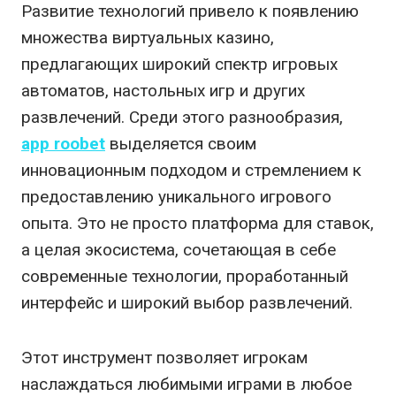
Развитие технологий привело к появлению
множества виртуальных казино,
предлагающих широкий спектр игровых
автоматов, настольных игр и других
развлечений. Среди этого разнообразия,
app roobet
выделяется своим
инновационным подходом и стремлением к
предоставлению уникального игрового
опыта. Это не просто платформа для ставок,
а целая экосистема, сочетающая в себе
современные технологии, проработанный
интерфейс и широкий выбор развлечений.
Этот инструмент позволяет игрокам
наслаждаться любимыми играми в любое