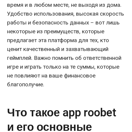
время и в любом месте, не выходя из дома.
Удобство использования, высокая скорость
работы и безопасность данных – вот лишь
некоторые из преимуществ, которые
предлагает эта платформа для тех, кто
ценит качественный и захватывающий
геймплей. Важно помнить об ответственной
игре и играть только на те суммы, которые
не повлияют на ваше финансовое
благополучие.
Что такое app roobet
и его основные