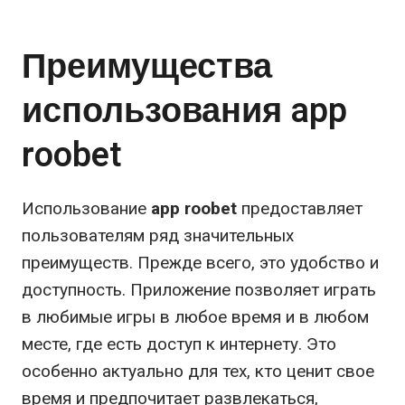
Преимущества
использования app
roobet
Использование
app roobet
предоставляет
пользователям ряд значительных
преимуществ. Прежде всего, это удобство и
доступность. Приложение позволяет играть
в любимые игры в любое время и в любом
месте, где есть доступ к интернету. Это
особенно актуально для тех, кто ценит свое
время и предпочитает развлекаться,