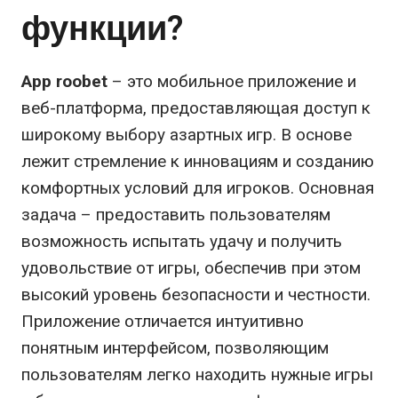
функции?
App roobet
– это мобильное приложение и
веб-платформа, предоставляющая доступ к
широкому выбору азартных игр. В основе
лежит стремление к инновациям и созданию
комфортных условий для игроков. Основная
задача – предоставить пользователям
возможность испытать удачу и получить
удовольствие от игры, обеспечив при этом
высокий уровень безопасности и честности.
Приложение отличается интуитивно
понятным интерфейсом, позволяющим
пользователям легко находить нужные игры