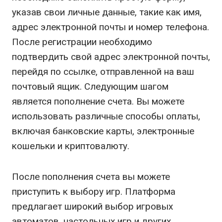
указав свои личные данные, такие как имя,
адрес электронной почты и номер телефона.
После регистрации необходимо
подтвердить свой адрес электронной почты,
перейдя по ссылке, отправленной на ваш
почтовый ящик. Следующим шагом
является пополнение счета. Вы можете
использовать различные способы оплаты,
включая банковские карты, электронные
кошельки и криптовалюту.
После пополнения счета вы можете
приступить к выбору игр. Платформа
предлагает широкий выбор игровых
автоматов, настольных игр и других