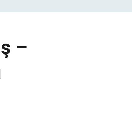
iş –
ı