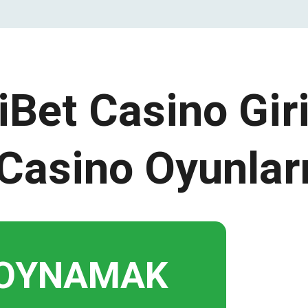
iBet Casino Gir
 Casino Oyunlar
OYNAMAK