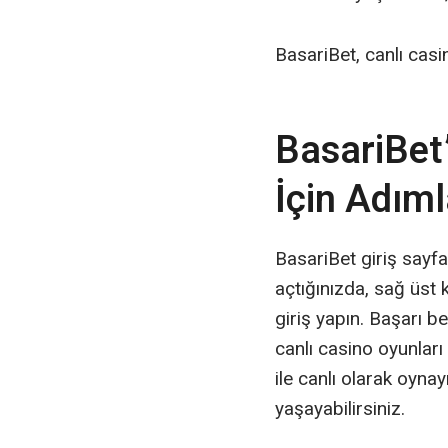
BasariBet, canlı casi
BasariBet
İçin Adıml
BasariBet giriş sayfas
açtığınızda, sağ üst k
giriş yapın. Başarı b
canlı casino oyunları 
ile canlı olarak oynay
yaşayabilirsiniz.