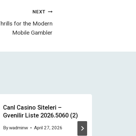
NEXT
Thrills for the Modern
Mobile Gambler
Canl Casino Siteleri –
Online C
Gvenilir Liste 2026.5060 (2)
Titles,
By
wadminw
April 27, 2026
By
wadmi