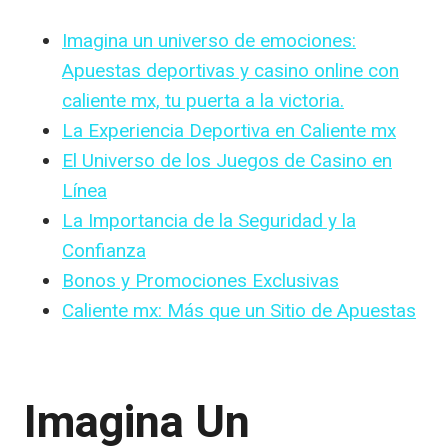
Imagina un universo de emociones:
Apuestas deportivas y casino online con
caliente mx, tu puerta a la victoria.
La Experiencia Deportiva en Caliente mx
El Universo de los Juegos de Casino en
Línea
La Importancia de la Seguridad y la
Confianza
Bonos y Promociones Exclusivas
Caliente mx: Más que un Sitio de Apuestas
Imagina Un