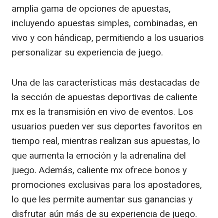
amplia gama de opciones de apuestas,
incluyendo apuestas simples, combinadas, en
vivo y con hándicap, permitiendo a los usuarios
personalizar su experiencia de juego.
Una de las características más destacadas de
la sección de apuestas deportivas de caliente
mx es la transmisión en vivo de eventos. Los
usuarios pueden ver sus deportes favoritos en
tiempo real, mientras realizan sus apuestas, lo
que aumenta la emoción y la adrenalina del
juego. Además, caliente mx ofrece bonos y
promociones exclusivas para los apostadores,
lo que les permite aumentar sus ganancias y
disfrutar aún más de su experiencia de juego.