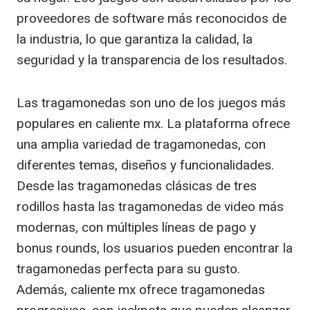
proveedores de software más reconocidos de
la industria, lo que garantiza la calidad, la
seguridad y la transparencia de los resultados.
Las tragamonedas son uno de los juegos más
populares en caliente mx. La plataforma ofrece
una amplia variedad de tragamonedas, con
diferentes temas, diseños y funcionalidades.
Desde las tragamonedas clásicas de tres
rodillos hasta las tragamonedas de video más
modernas, con múltiples líneas de pago y
bonus rounds, los usuarios pueden encontrar la
tragamonedas perfecta para su gusto.
Además, caliente mx ofrece tragamonedas