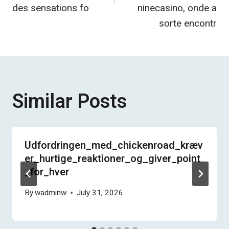
des sensations fo
ninecasino, onde a
sorte encontr
Similar Posts
Udfordringen_med_chickenroad_kræv
er_hurtige_reaktioner_og_giver_point
_for_hver
By
wadminw
July 31, 2026