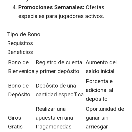
Promociones Semanales:
Ofertas
especiales para jugadores activos.
Tipo de Bono
Requisitos
Beneficios
Bono de
Registro de cuenta
Aumento del
Bienvenida
y primer depósito
saldo inicial
Porcentaje
Bono de
Depósito de una
adicional al
Depósito
cantidad específica
depósito
Realizar una
Oportunidad de
Giros
apuesta en una
ganar sin
Gratis
tragamonedas
arriesgar