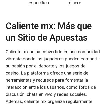
específica
dinero
Caliente mx: Más que
un Sitio de Apuestas
Caliente mx se ha convertido en una comunidad
vibrante donde los jugadores pueden compartir
su pasión por el deporte y los juegos de
casino. La plataforma ofrece una serie de
herramientas y recursos para fomentar la
interacción entre los usuarios, como foros de
discusión, chats en vivo y redes sociales.
Además, caliente mx organiza regularmente