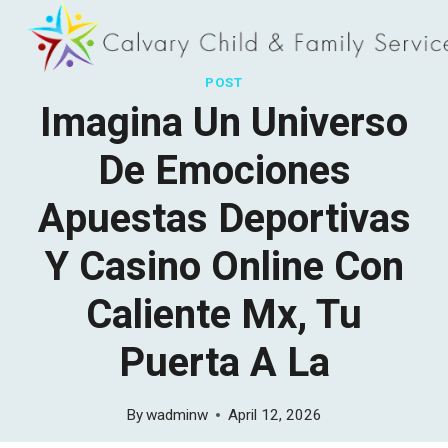
Skip
to
content
POST
Imagina Un Universo
De Emociones
Apuestas Deportivas
Y Casino Online Con
Caliente Mx, Tu
Puerta A La
By
wadminw
April 12, 2026