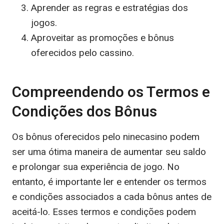
Aprender as regras e estratégias dos
jogos.
Aproveitar as promoções e bônus
oferecidos pelo cassino.
Compreendendo os Termos e
Condições dos Bônus
Os bônus oferecidos pelo ninecasino podem
ser uma ótima maneira de aumentar seu saldo
e prolongar sua experiência de jogo. No
entanto, é importante ler e entender os termos
e condições associados a cada bônus antes de
aceitá-lo. Esses termos e condições podem