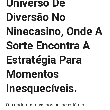
Universo De
Diversão No
Ninecasino, Onde A
Sorte Encontra A
Estratégia Para
Momentos
Inesquecíveis.
O mundo dos cassinos online está em