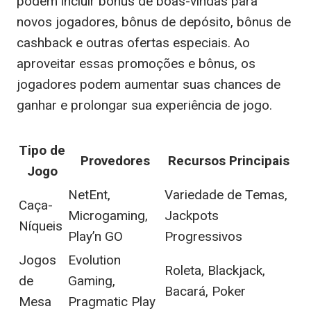
podem incluir bônus de boas-vindas para
novos jogadores, bônus de depósito, bônus de
cashback e outras ofertas especiais. Ao
aproveitar essas promoções e bônus, os
jogadores podem aumentar suas chances de
ganhar e prolongar sua experiência de jogo.
Tipo de
Provedores
Recursos Principais
Jogo
NetEnt,
Variedade de Temas,
Caça-
Microgaming,
Jackpots
Níqueis
Play’n GO
Progressivos
Jogos
Evolution
Roleta, Blackjack,
de
Gaming,
Bacará, Poker
Mesa
Pragmatic Play