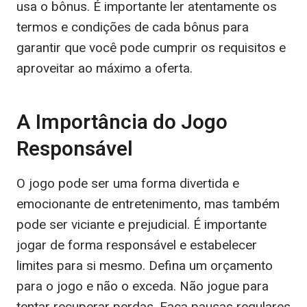
usa o bônus. É importante ler atentamente os
termos e condições de cada bônus para
garantir que você pode cumprir os requisitos e
aproveitar ao máximo a oferta.
A Importância do Jogo
Responsável
O jogo pode ser uma forma divertida e
emocionante de entretenimento, mas também
pode ser viciante e prejudicial. É importante
jogar de forma responsável e estabelecer
limites para si mesmo. Defina um orçamento
para o jogo e não o exceda. Não jogue para
tentar recuperar perdas. Faça pausas regulares