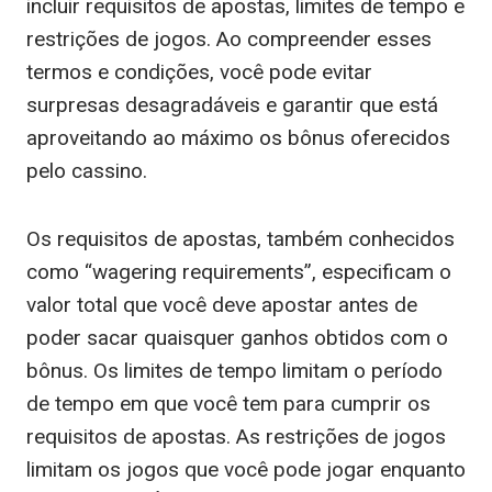
incluir requisitos de apostas, limites de tempo e
restrições de jogos. Ao compreender esses
termos e condições, você pode evitar
surpresas desagradáveis e garantir que está
aproveitando ao máximo os bônus oferecidos
pelo cassino.
Os requisitos de apostas, também conhecidos
como “wagering requirements”, especificam o
valor total que você deve apostar antes de
poder sacar quaisquer ganhos obtidos com o
bônus. Os limites de tempo limitam o período
de tempo em que você tem para cumprir os
requisitos de apostas. As restrições de jogos
limitam os jogos que você pode jogar enquanto