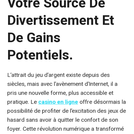
Votre Source De
Divertissement Et
De Gains
Potentiels.
L’attrait du jeu d’argent existe depuis des
siècles, mais avec l’avènement d’Internet, il a
pris une nouvelle forme, plus accessible et
pratique. Le
casino en ligne
offre désormais la
possibilité de profiter de l’excitation des jeux de
hasard sans avoir à quitter le confort de son
foyer. Cette révolution numérique a transformé