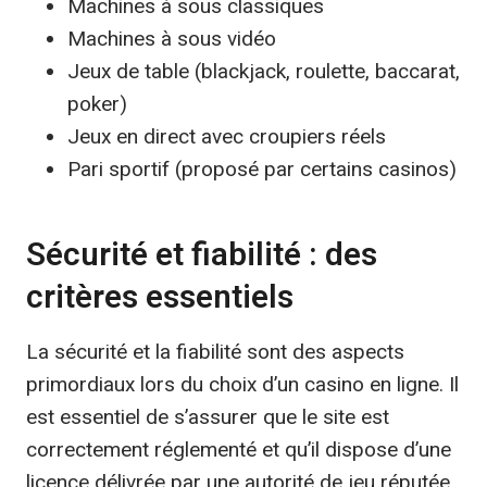
Machines à sous classiques
Machines à sous vidéo
Jeux de table (blackjack, roulette, baccarat,
poker)
Jeux en direct avec croupiers réels
Pari sportif (proposé par certains casinos)
Sécurité et fiabilité : des
critères essentiels
La sécurité et la fiabilité sont des aspects
primordiaux lors du choix d’un casino en ligne. Il
est essentiel de s’assurer que le site est
correctement réglementé et qu’il dispose d’une
licence délivrée par une autorité de jeu réputée.