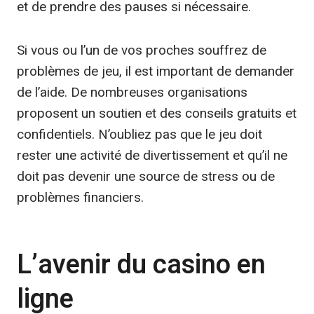
et de prendre des pauses si nécessaire.
Si vous ou l’un de vos proches souffrez de
problèmes de jeu, il est important de demander
de l’aide. De nombreuses organisations
proposent un soutien et des conseils gratuits et
confidentiels. N’oubliez pas que le jeu doit
rester une activité de divertissement et qu’il ne
doit pas devenir une source de stress ou de
problèmes financiers.
L’avenir du casino en
ligne