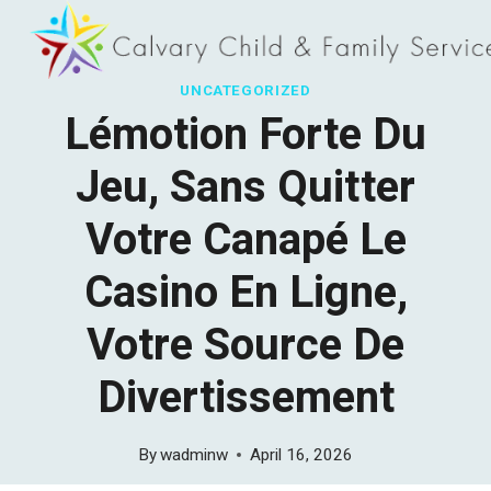
Skip
to
content
UNCATEGORIZED
Lémotion Forte Du
Jeu, Sans Quitter
Votre Canapé Le
Casino En Ligne,
Votre Source De
Divertissement
By
wadminw
April 16, 2026