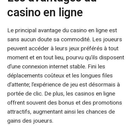
casino en ligne
Le principal avantage du casino en ligne est
sans aucun doute sa commodité. Les joueurs
peuvent accéder à leurs jeux préférés à tout
moment et en tout lieu, pourvu qu’ils disposent
d’une connexion internet stable. Fini les
déplacements coûteux et les longues files
d’attente; l’expérience de jeu est désormais à
portée de clic. De plus, les casinos en ligne
offrent souvent des bonus et des promotions
attractifs, augmentant ainsi les chances de
gains des joueurs.