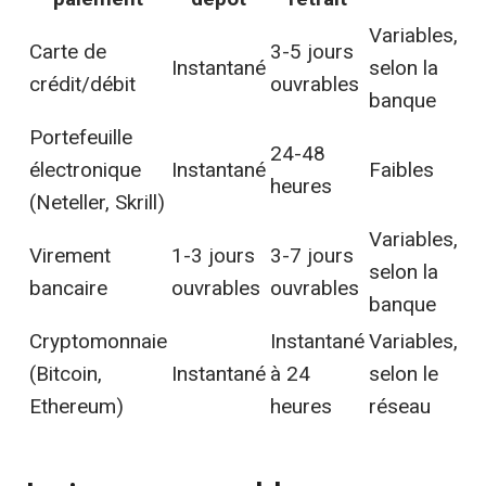
Variables,
Carte de
3-5 jours
Instantané
selon la
crédit/débit
ouvrables
banque
Portefeuille
24-48
électronique
Instantané
Faibles
heures
(Neteller, Skrill)
Variables,
Virement
1-3 jours
3-7 jours
selon la
bancaire
ouvrables
ouvrables
banque
Cryptomonnaie
Instantané
Variables,
(Bitcoin,
Instantané
à 24
selon le
Ethereum)
heures
réseau