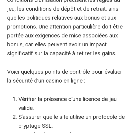
jeu, les conditions de dépôt et de retrait, ainsi
que les politiques relatives aux bonus et aux
promotions. Une attention particulière doit être
portée aux exigences de mise associées aux
bonus, car elles peuvent avoir un impact
significatif sur la capacité à retirer les gains.
Voici quelques points de contrôle pour évaluer
la sécurité d’un casino en ligne :
Vérifier la présence d’une licence de jeu
valide.
S’assurer que le site utilise un protocole de
cryptage SSL.