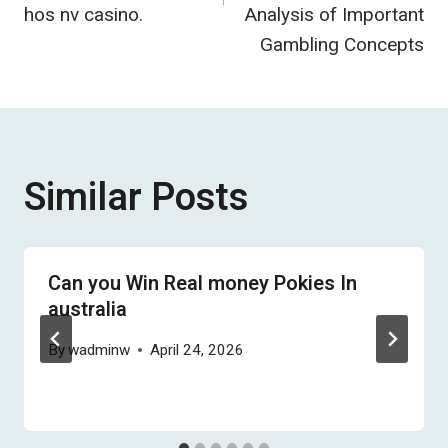
hos nv casino.
Analysis of Important
Gambling Concepts
Similar Posts
Can you Win Real money Pokies In
australia
By
wadminw
April 24, 2026