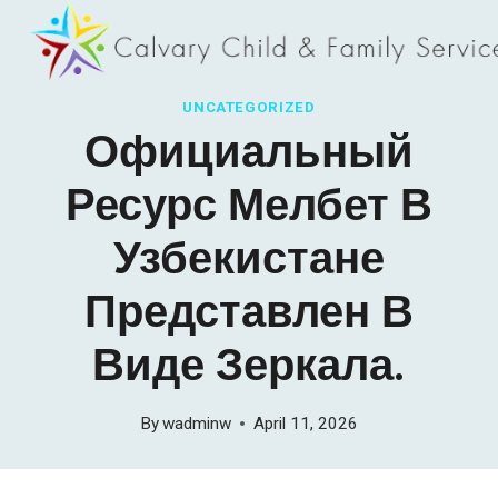
Skip
to
content
UNCATEGORIZED
Официальный
Ресурс Мелбет В
Узбекистане
Представлен В
Виде Зеркала.
By
wadminw
April 11, 2026