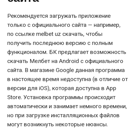
Рекомендуется загружать приложение
только с официального сайта — например,
по ссылке melbet uz скачать, чтобы
получить последнюю версию с полным
функционалом. БК предлагает возможность
скачать Мелбет на Android с официального
сайта. В магазине Google данная программа
в настоящее время недоступна (в отличие от
версии для iOS), которая доступна в App
Store. Установка программы происходит
автоматически и занимает немного времени,
но при загрузке инсталляционных файлов
могут возникнуть некоторые нюансы.