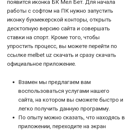
появится иконка БК Мел Бет. Для начала
работы с софтом на ПК нужно запустить
иконку букмекерской конторы, открыть
десктопную версию сайта и совершать
ставки на спорт. Кроме того, чтобы
упростить процесс, вы можете перейти по
ссылке melbet uz скачать и сразу скачать
официальное приложение.
Взамен мы предлагаем вам
воспользоваться услугами нашего
сайта, на котором вы сможете быстро и
легко получить данную программу.
По опыту можно сказать, что находясь в
приложении, переходите на экран