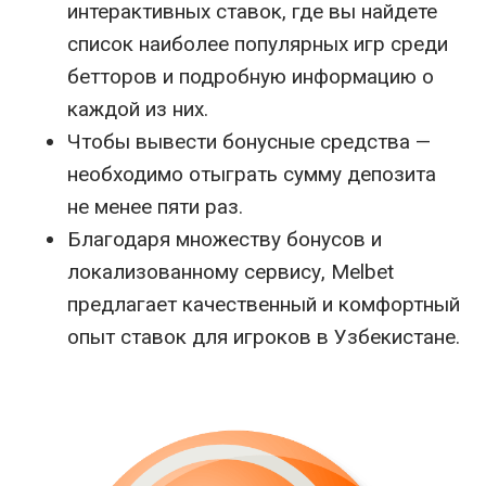
интерактивных ставок, где вы найдете
список наиболее популярных игр среди
бетторов и подробную информацию о
каждой из них.
Чтобы вывести бонусные средства —
необходимо отыграть сумму депозита
не менее пяти раз.
Благодаря множеству бонусов и
локализованному сервису, Melbet
предлагает качественный и комфортный
опыт ставок для игроков в Узбекистане.