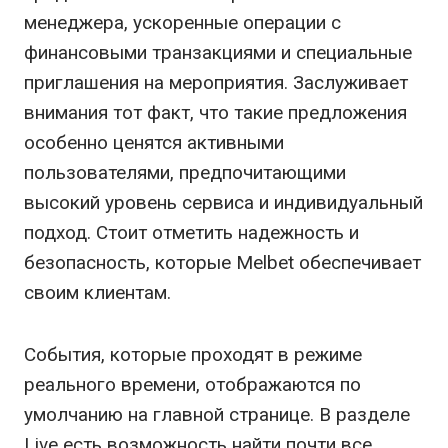
менеджера, ускоренные операции с
финансовыми транзакциями и специальные
приглашения на мероприятия. Заслуживает
внимания тот факт, что такие предложения
особенно ценятся активными
пользователями, предпочитающими
высокий уровень сервиса и индивидуальный
подход. Стоит отметить надежность и
безопасность, которые Melbet обеспечивает
своим клиентам.
События, которые проходят в режиме
реального времени, отображаются по
умолчанию на главной странице. В разделе
Live есть возможность найти почти все