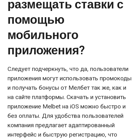
размещать ставки с
помощью
мобильного
приложения?
Следует подчеркнуть, что да, пользователи
приложения могут использовать промокоды
и получать бонусы от Мелбет так же, как и
на сайте платформы. Скачать и установить
приложение Melbet на iOS можно быстро и
без оплаты. Для удобства пользователей
компания предлагает адаптированный
интерфейс и быструю регистрацию, что