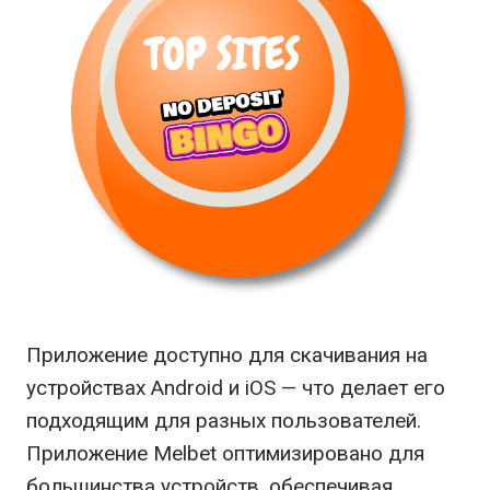
Приложение доступно для скачивания на
устройствах Android и iOS — что делает его
подходящим для разных пользователей.
Приложение Melbet оптимизировано для
большинства устройств, обеспечивая