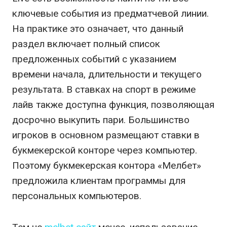
ключевые события из предматчевой линии.
На практике это означает, что данный
раздел включает полный список
предложенных событий с указанием
времени начала, длительности и текущего
результата. В ставках на спорт в режиме
лайв также доступна функция, позволяющая
досрочно выкупить пари. Большинство
игроков в основном размещают ставки в
букмекерской конторе через компьютер.
Поэтому букмекерская контора «Мелбет»
предложила клиентам программы для
персональных компьютеров.