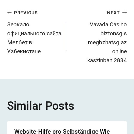
Post
PREVIOUS
NEXT
Зеркало
Vavada Casino
navigation
официального сайта
biztonsg s
Мелбет в
megbzhatsg az
Узбекистане
online
kaszinban.2834
Similar Posts
Website-Hilfe pro Selbständige Wie