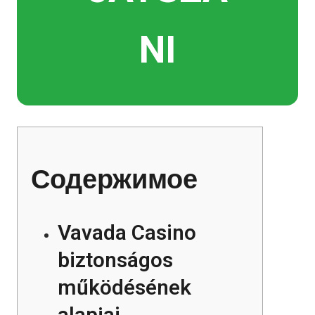
NI
Содержимое
Vavada Casino
biztonságos
működésének