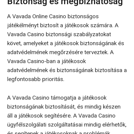
Biztonság és megbízhatóság
A Vavada Online Casino biztonságos
játékélményt biztosít a játékosok számára. A
Vavada Casino biztonsági szabályzatokat
követ, amelyeket a játékosok biztonságának és
adatvédelmének megőrzésére terveztek. A
Vavada Casino-ban a játékosok
adatvédelmének és biztonságának biztosítása a
legfontosabb prioritás.
A Vavada Casino támogatja a játékosok
biztonságának biztosítását, és mindig készen
áll a játékosok segítésére. A Vavada Casino
ügyfélszolgálati szolgáltatásai mindig elérhetők,
és segítenek a játékosoknak a problémák