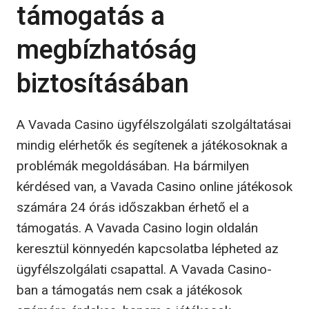
támogatás a
megbízhatóság
biztosításában
A Vavada Casino ügyfélszolgálati szolgáltatásai
mindig elérhetők és segítenek a játékosoknak a
problémák megoldásában. Ha bármilyen
kérdésed van, a Vavada Casino online játékosok
számára 24 órás időszakban érhető el a
támogatás. A Vavada Casino login oldalán
keresztül könnyedén kapcsolatba lépheted az
ügyfélszolgálati csapattal. A Vavada Casino-
ban a támogatás nem csak a játékosok