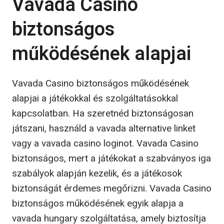
Vavada Casino
biztonságos
működésének alapjai
Vavada Casino biztonságos működésének
alapjai a játékokkal és szolgáltatásokkal
kapcsolatban. Ha szeretnéd biztonságosan
játszani, használd a vavada alternative linket
vagy a vavada casino loginot. Vavada Casino
biztonságos, mert a játékokat a szabványos iga
szabályok alapján kezelik, és a játékosok
biztonságát érdemes megőrizni. Vavada Casino
biztonságos működésének egyik alapja a
vavada hungary szolgáltatása, amely biztosítja