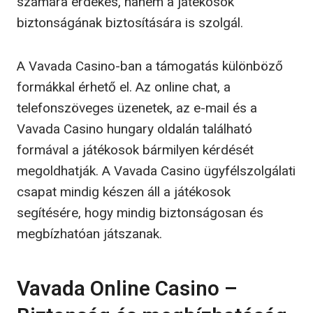
számára érdekes, hanem a játékosok
biztonságának biztosítására is szolgál.
A Vavada Casino-ban a támogatás különböző
formákkal érhető el. Az online chat, a
telefonszöveges üzenetek, az e-mail és a
Vavada Casino hungary oldalán található
formával a játékosok bármilyen kérdését
megoldhatják. A Vavada Casino ügyfélszolgálati
csapat mindig készen áll a játékosok
segítésére, hogy mindig biztonságosan és
megbízhatóan játszanak.
Vavada Online Casino –