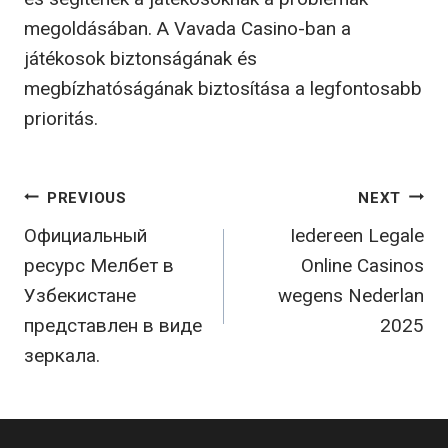
megoldásában. A Vavada Casino-ban a
játékosok biztonságának és
megbízhatóságának biztosítása a legfontosabb
prioritás.
Post
PREVIOUS
NEXT
Официальный
Iedereen Legale
navigation
ресурс Мелбет в
Online Casinos
Узбекистане
wegens Nederlan
представлен в виде
2025
зеркала.