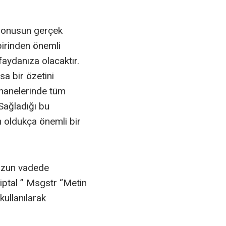
 bonusun gerçek
birinden önemli
faydanıza olacaktır.
sa bir özetini
rhanelerinde tüm
. Sağladığı bu
 oldukça önemli bir
uzun vadede
i iptal ” Msgstr “Metin
kullanılarak