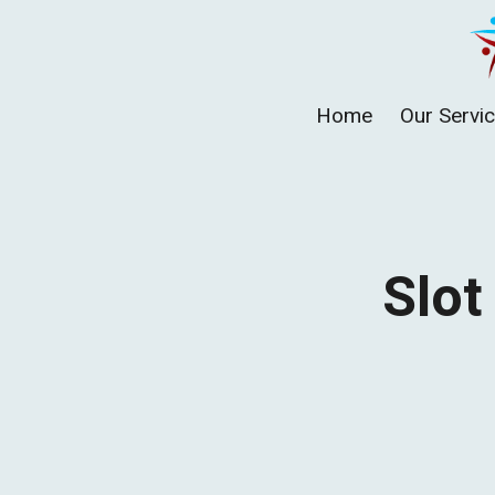
Skip
to
content
Home
Our Servi
Slot