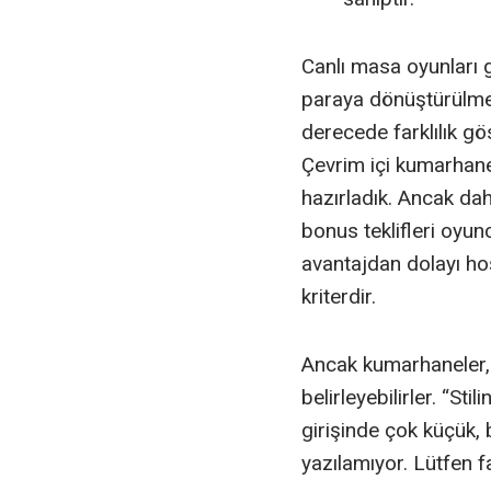
Canlı masa oyunları 
paraya dönüştürülmesi
derecede farklılık gö
Çevrim içi kumarhane b
hazırladık. Ancak da
bonus teklifleri oyuncu
avantajdan dolayı ho
kriterdir.
Ancak kumarhaneler,
belirleyebilirler. “St
girişinde çok küçük, b
yazılamıyor. Lütfen fa