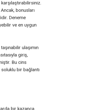
arşılaştırabilirsiniz.
. Ancak, bonusları
lidir. Deneme
yebilir ve en uygun
taşınabilir ulaşımın
tasıyla giriş,
iştir. Bu cins
soluklu bir bağlantı
ktarda bir kazanca