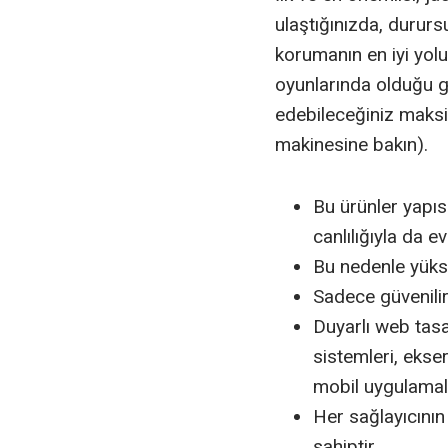
ulaştığınızda, dururs
korumanın en iyi yol
oyunlarında olduğu gib
edebileceğiniz maksi
makinesine bakın).
Bu ürünler yapıs
canlılığıyla da e
Bu nedenle yükse
Sadece güvenilir
Duyarlı web tasa
sistemleri, ekser
mobil uygulamala
Her sağlayıcının
sahiptir.