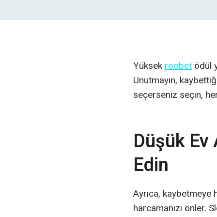
Yüksek
roobet
ödül y
Unutmayın, kaybettiği
seçerseniz seçin, he
Düşük Ev 
Edin
Ayrıca, kaybetmeye h
harcamanızı önler. S