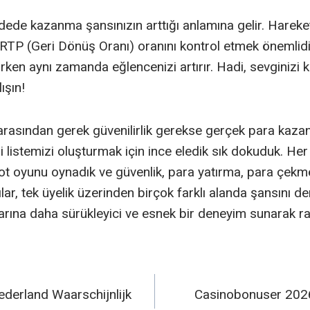
dede kazanma şansınızın arttığı anlamına gelir. Hare
 RTP (Geri Dönüş Oranı) oranını kontrol etmek önemlidi
ken aynı zamanda eğlencenizi artırır. Hadi, sevginizi
ışın!
ri arasından gerek güvenilirlik gerekse gerçek para kaz
eri listemizi oluşturmak için ince eledik sık dokuduk. Her
t oyunu oynadık ve güvenlik, para yatırma, para çekme 
cılar, tek üyelik üzerinden birçok farklı alanda şansını den
larına daha sürükleyici ve esnek bir deneyim sunarak raki
erland Waarschijnlijk
Casinobonuser 202
n