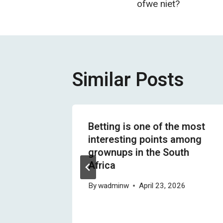
ofwe niet?
Similar Posts
is
Betting is one of the most
t &
interesting points among
grownups in the South
Africa
By
wadminw
April 23, 2026