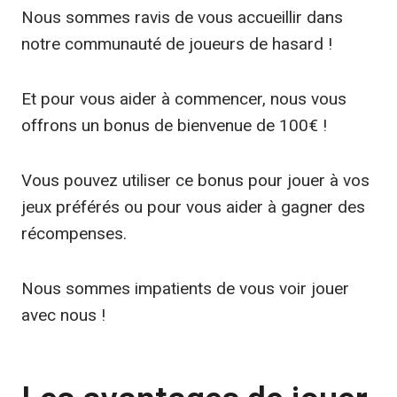
Nous sommes ravis de vous accueillir dans
notre communauté de joueurs de hasard !
Et pour vous aider à commencer, nous vous
offrons un bonus de bienvenue de 100€ !
Vous pouvez utiliser ce bonus pour jouer à vos
jeux préférés ou pour vous aider à gagner des
récompenses.
Nous sommes impatients de vous voir jouer
avec nous !