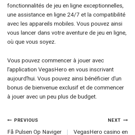
fonctionnalités de jeu en ligne exceptionnelles,
une assistance en ligne 24/7 et la compatibilité
avec les appareils mobiles. Vous pouvez ainsi
vous lancer dans votre aventure de jeu en ligne,
où que vous soyez.
Vous pouvez commencer à jouer avec
l’application VegasHero en vous inscrivant
aujourd’hui. Vous pouvez ainsi bénéficier d’un
bonus de bienvenue exclusif et de commencer
à jouer avec un peu plus de budget.
Post
PREVIOUS
NEXT
Få Pulsen Op Naviger
VegasHero casino en