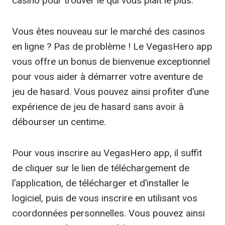
casino pour trouver le qui vous plaît le plus.
Vous êtes nouveau sur le marché des casinos
en ligne ? Pas de problème ! Le VegasHero app
vous offre un bonus de bienvenue exceptionnel
pour vous aider à démarrer votre aventure de
jeu de hasard. Vous pouvez ainsi profiter d’une
expérience de jeu de hasard sans avoir à
débourser un centime.
Pour vous inscrire au VegasHero app, il suffit
de cliquer sur le lien de téléchargement de
l’application, de télécharger et d’installer le
logiciel, puis de vous inscrire en utilisant vos
coordonnées personnelles. Vous pouvez ainsi