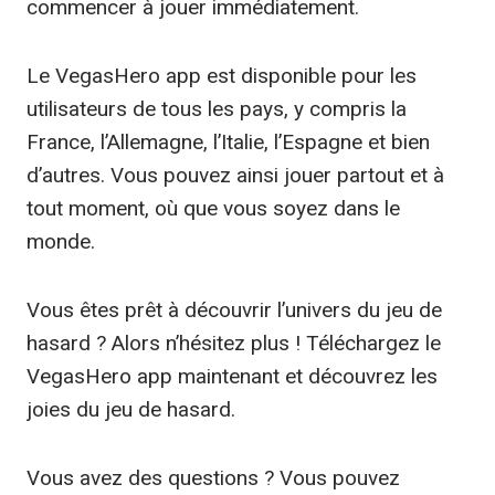
commencer à jouer immédiatement.
Le VegasHero app est disponible pour les
utilisateurs de tous les pays, y compris la
France, l’Allemagne, l’Italie, l’Espagne et bien
d’autres. Vous pouvez ainsi jouer partout et à
tout moment, où que vous soyez dans le
monde.
Vous êtes prêt à découvrir l’univers du jeu de
hasard ? Alors n’hésitez plus ! Téléchargez le
VegasHero app maintenant et découvrez les
joies du jeu de hasard.
Vous avez des questions ? Vous pouvez