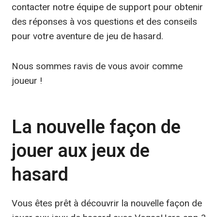
contacter notre équipe de support pour obtenir
des réponses à vos questions et des conseils
pour votre aventure de jeu de hasard.
Nous sommes ravis de vous avoir comme
joueur !
La nouvelle façon de
jouer aux jeux de
hasard
Vous êtes prêt à découvrir la nouvelle façon de