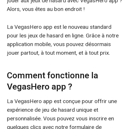
jouer aux jeux de hasard avec VegasHero app ?
Alors, vous êtes au bon endroit !
La VegasHero app est le nouveau standard
pour les jeux de hasard en ligne. Grâce à notre
application mobile, vous pouvez désormais
jouer partout, à tout moment, et à tout prix.
Comment fonctionne la
VegasHero app ?
La VegasHero app est conçue pour offrir une
expérience de jeu de hasard unique et
personnalisée. Vous pouvez vous inscrire en
quelques clics avec notre formulaire de