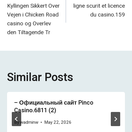
navigation
Kyllingen Sikkert Over
ligne scurit et licence
Vejen i Chicken Road
du casino.159
casino og Overlev
den Tiltagende Tr
Similar Posts
– Официальный сайт Pinco
Casino.6811 (2)
By
wadminw
May 22, 2026