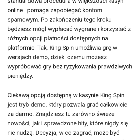
standardowa procedura w większości kasyn
online i pomaga zapobiegać kontom
spamowym. Po zakończeniu tego kroku
będziesz mógł wypłacać wygrane i korzystać z
różnych opcji płatności dostępnych na
platformie. Tak, King Spin umożliwia grę w
wersjach demo, dzięki czemu możesz
wypróbować gry bez ryzykowania prawdziwych
pieniędzy.
Ciekawą opcją dostępną w kasynie King Spin
jest tryb demo, który pozwala grać całkowicie
za darmo. Znajdziesz tu zarówno świeże
nowości, jak i sprawdzone hity, które nigdy się
nie nudzą. Decyzja, w co zagrać, może być