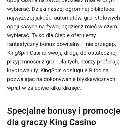
opcji kasyna na żywo, będziesz miał w czym
wybierać. Dzięki naszej ogromnej bibliotece
najwyższej jakości automatów, gier stołowych i
opcji kasyna na żywo, będziesz mieć w czym
wybierać. Tylko dla Ciebie oferujemy
fantastyczny bonus powitalny – nie przegap,
KingSpin Casino swoją drogą do ostatecznej
przyjemności z gier! Dla tych, którzy preferują
kryptowaluty, KingSpin obsługuje Bitcoina,
pozwalając na dokonywanie błyskawicznych
wpłat w zaledwie kilka kliknięć.
Specjalne bonusy i promocje
dla graczy King Casino