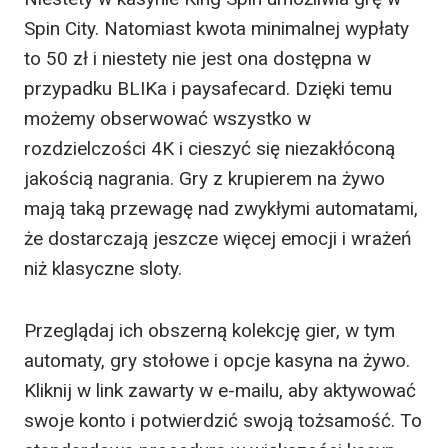
Spin City. Natomiast kwota minimalnej wypłaty
to 50 zł i niestety nie jest ona dostępna w
przypadku BLIKa i paysafecard. Dzięki temu
możemy obserwować wszystko w
rozdzielczości 4K i cieszyć się niezakłóconą
jakością nagrania. Gry z krupierem na żywo
mają taką przewagę nad zwykłymi automatami,
że dostarczają jeszcze więcej emocji i wrażeń
niż klasyczne sloty.
Przeglądaj ich obszerną kolekcję gier, w tym
automaty, gry stołowe i opcje kasyna na żywo.
Kliknij w link zawarty w e-mailu, aby aktywować
swoje konto i potwierdzić swoją tożsamość. To