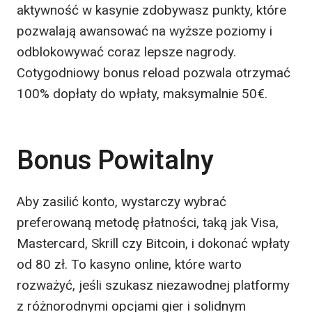
aktywność w kasynie zdobywasz punkty, które
pozwalają awansować na wyższe poziomy i
odblokowywać coraz lepsze nagrody.
Cotygodniowy bonus reload pozwala otrzymać
100% dopłaty do wpłaty, maksymalnie 50€.
Bonus Powitalny
Aby zasilić konto, wystarczy wybrać
preferowaną metodę płatności, taką jak Visa,
Mastercard, Skrill czy Bitcoin, i dokonać wpłaty
od 80 zł. To kasyno online, które warto
rozważyć, jeśli szukasz niezawodnej platformy
z różnorodnymi opcjami gier i solidnym