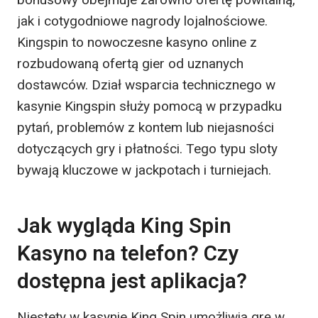
jak i cotygodniowe nagrody lojalnościowe.
Kingspin to nowoczesne kasyno online z
rozbudowaną ofertą gier od uznanych
dostawców. Dział wsparcia technicznego w
kasynie Kingspin służy pomocą w przypadku
pytań, problemów z kontem lub niejasności
dotyczących gry i płatności. Tego typu sloty
bywają kluczowe w jackpotach i turniejach.
Jak wygląda King Spin
Kasyno na telefon? Czy
dostępna jest aplikacja?
Niestety w kasynie King Spin umożliwia grę w