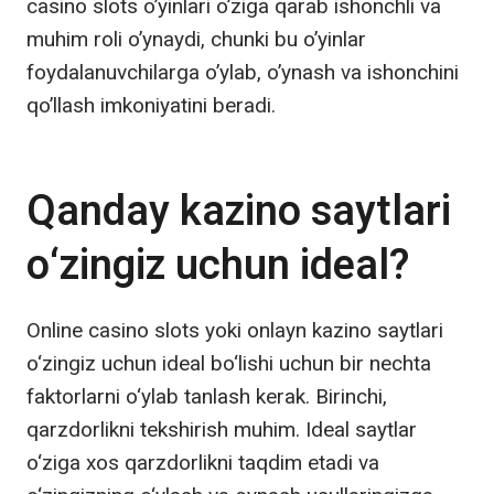
casino slots o’yinlari o’ziga qarab ishonchli va
muhim roli o’ynaydi, chunki bu o’yinlar
foydalanuvchilarga o’ylab, o’ynash va ishonchini
qo’llash imkoniyatini beradi.
Qanday kazino saytlari
o‘zingiz uchun ideal?
Online casino slots yoki onlayn kazino saytlari
o‘zingiz uchun ideal bo‘lishi uchun bir nechta
faktorlarni o‘ylab tanlash kerak. Birinchi,
qarzdorlikni tekshirish muhim. Ideal saytlar
o‘ziga xos qarzdorlikni taqdim etadi va