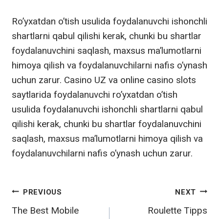
Ro’yxatdan o’tish usulida foydalanuvchi ishonchli
shartlarni qabul qilishi kerak, chunki bu shartlar
foydalanuvchini saqlash, maxsus ma’lumotlarni
himoya qilish va foydalanuvchilarni nafis o’ynash
uchun zarur. Casino UZ va online casino slots
saytlarida foydalanuvchi ro’yxatdan o’tish
usulida foydalanuvchi ishonchli shartlarni qabul
qilishi kerak, chunki bu shartlar foydalanuvchini
saqlash, maxsus ma’lumotlarni himoya qilish va
foydalanuvchilarni nafis o’ynash uchun zarur.
Post
PREVIOUS
NEXT
The Best Mobile
Roulette Tipps