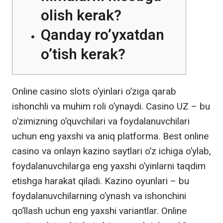
olish kerak?
Qanday ro’yxatdan
o’tish kerak?
Online casino slots o’yinlari o’ziga qarab
ishonchli va muhim roli o’ynaydi. Casino UZ – bu
o’zimizning o’quvchilari va foydalanuvchilari
uchun eng yaxshi va aniq platforma. Best online
casino va onlayn kazino saytlari o’z ichiga o’ylab,
foydalanuvchilarga eng yaxshi o’yinlarni taqdim
etishga harakat qiladi. Kazino oyunlari – bu
foydalanuvchilarning o’ynash va ishonchini
qo’llash uchun eng yaxshi variantlar. Online