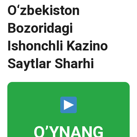
O‘zbekiston
Bozoridagi
Ishonchli Kazino
Saytlar Sharhi
O’YNANG