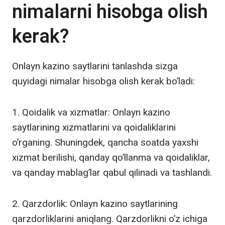
nimalarni hisobga olish
kerak?
Onlayn kazino saytlarini tanlashda sizga
quyidagi nimalar hisobga olish kerak bo’ladi:
1. Qoidalik va xizmatlar: Onlayn kazino
saytlarining xizmatlarini va qoidaliklarini
o’rganing. Shuningdek, qancha soatda yaxshi
xizmat berilishi, qanday qo’llanma va qoidaliklar,
va qanday mablag’lar qabul qilinadi va tashlandi.
2. Qarzdorlik: Onlayn kazino saytlarining
qarzdorliklarini aniqlang. Qarzdorlikni o’z ichiga