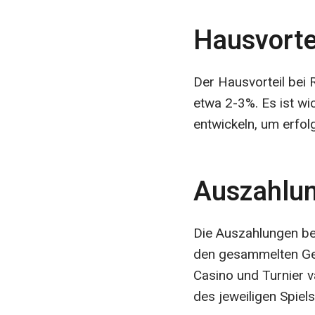
Hausvortei
Der Hausvorteil bei R
etwa 2-3%. Es ist wic
entwickeln, um erfolg
Auszahlun
Die Auszahlungen bei
den gesammelten Ge
Casino und Turnier v
des jeweiligen Spiel