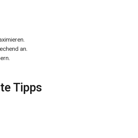
aximieren.
rechend an.
ern.
te Tipps