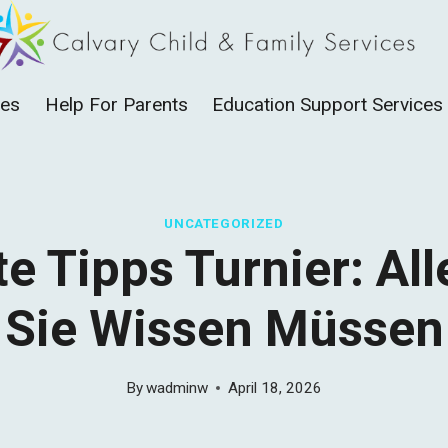
ces
Help For Parents
Education Support Services
UNCATEGORIZED
e Tipps Turnier: Al
Sie Wissen Müssen
By
wadminw
April 18, 2026