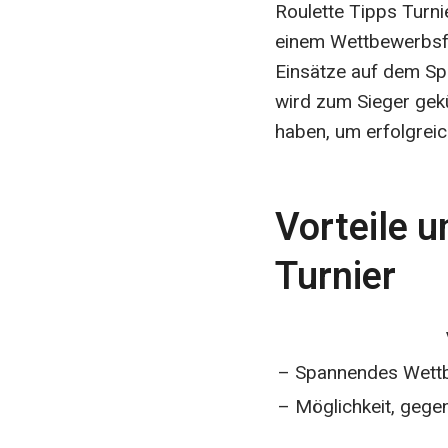
Roulette Tipps Turnie
einem Wettbewerbsfor
Einsätze auf dem Sp
wird zum Sieger gekü
haben, um erfolgreic
Vorteile u
Turnier
– Spannendes Wett
– Möglichkeit, gege