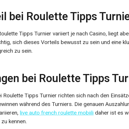
l bei Roulette Tipps Turni
oulette Tipps Turnier variiert je nach Casino, liegt abe
htig, sich dieses Vorteils bewusst zu sein und eine kl
reich zu sein.
gen bei Roulette Tipps Tur
 Roulette Tipps Turnier richten sich nach den Einsätz
winnen während des Turniers. Die genauen Auszahlu
ariieren,
live auto french roulette mobiili
daher ist es w
s zu kennen.