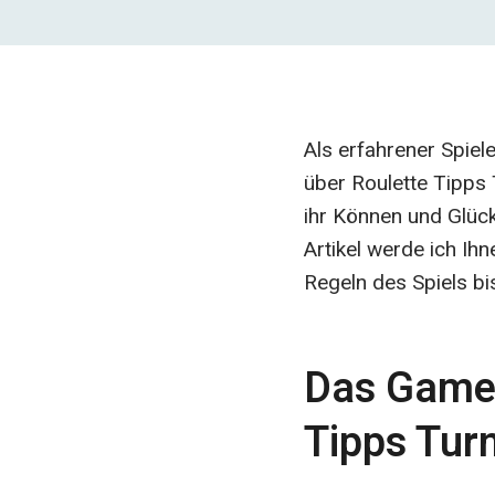
Als erfahrener Spiel
über Roulette Tipps 
ihr Können und Glück
Artikel werde ich Ih
Regeln des Spiels bis
Das Gamep
Tipps Turn